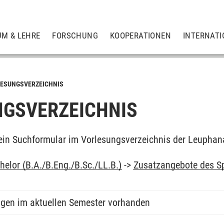
UM & LEHRE
FORSCHUNG
KOOPERATIONEN
INTERNATI
ESUNGSVERZEICHNIS
GSVERZEICHNIS
ein Suchformular im Vorlesungsverzeichnis der Leuphan
elor (B.A./B.Eng./B.Sc./LL.B.)
->
Zusatzangebote des S
ngen im aktuellen Semester vorhanden