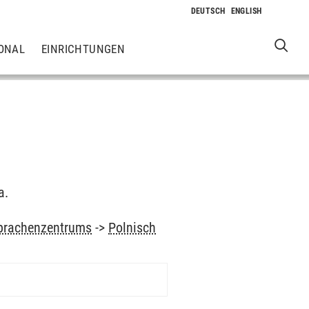
ONAL
EINRICHTUNGEN
a.
prachenzentrums
->
Polnisch