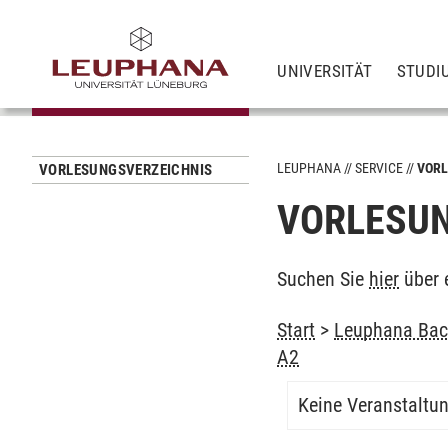
UNIVERSITÄT
STUDI
LEUPHANA
SERVICE
VORL
VORLESUNGSVERZEICHNIS
VORLESUN
Suchen Sie
hier
über 
Start
>
Leuphana Bach
A2
Keine Veranstaltu