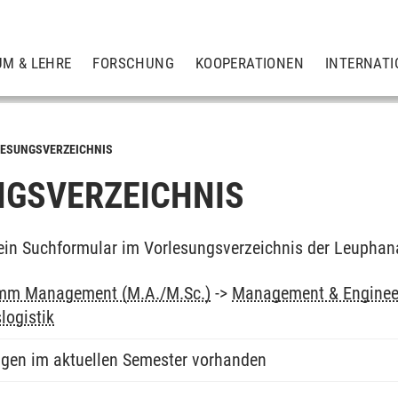
UM & LEHRE
FORSCHUNG
KOOPERATIONEN
INTERNATI
ESUNGSVERZEICHNIS
GSVERZEICHNIS
ein Suchformular im Vorlesungsverzeichnis der Leuphan
mm Management (M.A./M.Sc.)
->
Management & Engineer
logistik
ngen im aktuellen Semester vorhanden