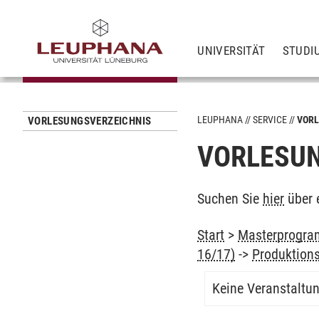
UNIVERSITÄT
STUDI
LEUPHANA
SERVICE
VORL
VORLESUNGSVERZEICHNIS
VORLESUN
Suchen Sie
hier
über 
Start
>
Masterprogra
16/17)
->
Produktions
Keine Veranstaltu