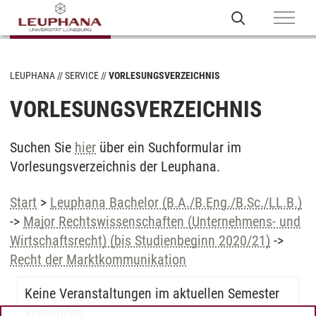
LEUPHANA
SERVICE
VORLESUNGSVERZEICHNIS
VORLESUNGSVERZEICHNIS
Suchen Sie
hier
über ein Suchformular im
Vorlesungsverzeichnis der Leuphana.
Start
>
Leuphana Bachelor (B.A./B.Eng./B.Sc./LL.B.)
->
Major Rechtswissenschaften (Unternehmens- und
Wirtschaftsrecht) (bis Studienbeginn 2020/21)
->
Recht der Marktkommunikation
Keine Veranstaltungen im aktuellen Semester
vorhanden