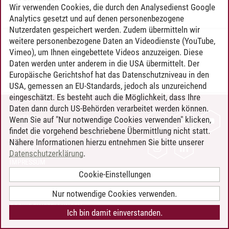
Wir verwenden Cookies, die durch den Analysedienst Google
Analytics gesetzt und auf denen personenbezogene
Nutzerdaten gespeichert werden. Zudem übermitteln wir
weitere personenbezogene Daten an Videodienste (YouTube,
Timo Leder
/
30.06.2024
Vimeo), um Ihnen eingebettete Videos anzuzeigen. Diese
Daten werden unter anderem in die USA übermittelt. Der
Europäische Gerichtshof hat das Datenschutzniveau in den
USA, gemessen an EU-Standards, jedoch als unzureichend
eingeschätzt. Es besteht auch die Möglichkeit, dass Ihre
Daten dann durch US-Behörden verarbeitet werden können.
KONTAKT
Wenn Sie auf "Nur notwendige Cookies verwenden" klicken,
findet die vorgehend beschriebene Übermittlung nicht statt.
LEUPHANA ALS ARBEITGEBER
Nähere Informationen hierzu entnehmen Sie bitte unserer
INTRANET
Datenschutzerklärung
.
IMPRESSUM
Cookie-Einstellungen
DATENSCHUTZ
BARRIEREFREIHEIT
Nur notwendige Cookies verwenden.
COOKIE-EINSTELLUNGEN
Ich bin damit einverstanden.