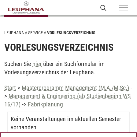
LEUPHANA
SERVICE
VORLESUNGSVERZEICHNIS
VORLESUNGSVERZEICHNIS
Suchen Sie
hier
über ein Suchformular im
Vorlesungsverzeichnis der Leuphana.
Start
>
Masterprogramm Management (M.A./M.Sc.)
-
>
Management & Engineering (ab Studienbeginn WS
16/17)
->
Fabrikplanung
Keine Veranstaltungen im aktuellen Semester
vorhanden