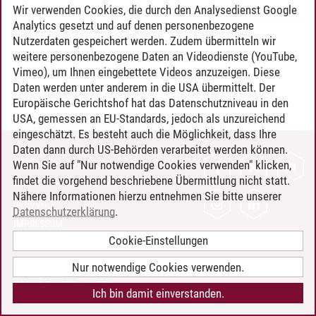
Wir verwenden Cookies, die durch den Analysedienst Google
Analytics gesetzt und auf denen personenbezogene
Nutzerdaten gespeichert werden. Zudem übermitteln wir
Timo Leder
/
30.06.2024
weitere personenbezogene Daten an Videodienste (YouTube,
Vimeo), um Ihnen eingebettete Videos anzuzeigen. Diese
Daten werden unter anderem in die USA übermittelt. Der
Europäische Gerichtshof hat das Datenschutzniveau in den
USA, gemessen an EU-Standards, jedoch als unzureichend
eingeschätzt. Es besteht auch die Möglichkeit, dass Ihre
Daten dann durch US-Behörden verarbeitet werden können.
KONTAKT
Wenn Sie auf "Nur notwendige Cookies verwenden" klicken,
findet die vorgehend beschriebene Übermittlung nicht statt.
LEUPHANA ALS ARBEITGEBER
Nähere Informationen hierzu entnehmen Sie bitte unserer
INTRANET
Datenschutzerklärung
.
IMPRESSUM
Cookie-Einstellungen
DATENSCHUTZ
BARRIEREFREIHEIT
Nur notwendige Cookies verwenden.
COOKIE-EINSTELLUNGEN
Ich bin damit einverstanden.