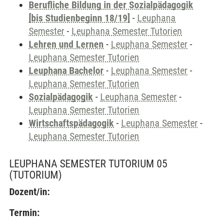
Berufliche Bildung in der Sozialpädagogik
[bis Studienbeginn 18/19]
-
Leuphana
Semester
-
Leuphana Semester Tutorien
Lehren und Lernen
-
Leuphana Semester
-
Leuphana Semester Tutorien
Leuphana Bachelor
-
Leuphana Semester
-
Leuphana Semester Tutorien
Sozialpädagogik
-
Leuphana Semester
-
Leuphana Semester Tutorien
Wirtschaftspädagogik
-
Leuphana Semester
-
Leuphana Semester Tutorien
LEUPHANA SEMESTER TUTORIUM 05
(TUTORIUM)
Dozent/in:
Termin: