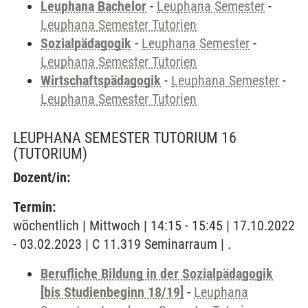
Leuphana Bachelor
-
Leuphana Semester
-
Leuphana Semester Tutorien
Sozialpädagogik
-
Leuphana Semester
-
Leuphana Semester Tutorien
Wirtschaftspädagogik
-
Leuphana Semester
-
Leuphana Semester Tutorien
LEUPHANA SEMESTER TUTORIUM 16
(TUTORIUM)
Dozent/in:
Termin:
wöchentlich | Mittwoch | 14:15 - 15:45 | 17.10.2022
- 03.02.2023 | C 11.319 Seminarraum | .
Berufliche Bildung in der Sozialpädagogik
[bis Studienbeginn 18/19]
-
Leuphana