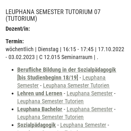
LEUPHANA SEMESTER TUTORIUM 07
(TUTORIUM)
Dozent/in:
Termin:
wöchentlich | Dienstag | 16:15 - 17:45 | 17.10.2022
- 03.02.2023 | C 12.015 Seminarraum | .
Berufliche Bildung in der Sozialpädagogik
[bis Studienbeginn 18/19]
-
Leuphana
Semester
-
Leuphana Semester Tutorien
Lehren und Lernen
-
Leuphana Semester
-
Leuphana Semester Tutorien
Leuphana Bachelor
-
Leuphana Semester
-
Leuphana Semester Tutorien
Sozialpädagogik
-
Leuphana Semester
-