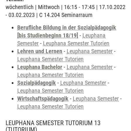
wöchentlich | Mittwoch | 16:15 - 17:45 | 17.10.2022
- 03.02.2023 | C 14.204 Seminarraum
Berufliche Bildung in der Sozialpädagogik
[bis Studienbeginn 18/19]
-
Leuphana
Semester
-
Leuphana Semester Tutorien
Lehren und Lernen
-
Leuphana Semester
-
Leuphana Semester Tutorien
Leuphana Bachelor
-
Leuphana Semester
-
Leuphana Semester Tutorien
Sozialpädagogik
-
Leuphana Semester
-
Leuphana Semester Tutorien
Wirtschaftspädagogik
-
Leuphana Semester
-
Leuphana Semester Tutorien
LEUPHANA SEMESTER TUTORIUM 13
(TUTORIUM)