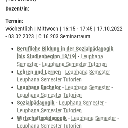
Dozent/in:
Termin:
wöchentlich | Mittwoch | 16:15 - 17:45 | 17.10.2022
- 03.02.2023 | C 16.203 Seminarraum
Berufliche Bildung in der Sozialpädagogik
[bis Studienbeginn 18/19]
-
Leuphana
Semester
-
Leuphana Semester Tutorien
Lehren und Lernen
-
Leuphana Semester
-
Leuphana Semester Tutorien
Leuphana Bachelor
-
Leuphana Semester
-
Leuphana Semester Tutorien
Sozialpädagogik
-
Leuphana Semester
-
Leuphana Semester Tutorien
Wirtschaftspädagogik
-
Leuphana Semester
-
Leuphana Semester Tutorien