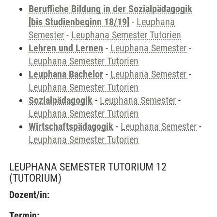
Berufliche Bildung in der Sozialpädagogik
[bis Studienbeginn 18/19]
-
Leuphana
Semester
-
Leuphana Semester Tutorien
Lehren und Lernen
-
Leuphana Semester
-
Leuphana Semester Tutorien
Leuphana Bachelor
-
Leuphana Semester
-
Leuphana Semester Tutorien
Sozialpädagogik
-
Leuphana Semester
-
Leuphana Semester Tutorien
Wirtschaftspädagogik
-
Leuphana Semester
-
Leuphana Semester Tutorien
LEUPHANA SEMESTER TUTORIUM 12
(TUTORIUM)
Dozent/in:
Termin: