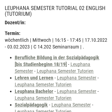
LEUPHANA SEMESTER TUTORIAL 02 ENGLISH
(TUTORIUM)
Dozent/in:
Termin:
wöchentlich | Mittwoch | 16:15 - 17:45 | 17.10.2022
- 03.02.2023 | C 14.202 Seminarraum | .
Berufliche Bildung in der Sozialpädagogik
[bis Studienbeginn 18/19]
-
Leuphana
Semester
-
Leuphana Semester Tutorien
Lehren und Lernen
-
Leuphana Semester
-
Leuphana Semester Tutorien
Leuphana Bachelor
-
Leuphana Semester
-
Leuphana Semester Tutorien
Sozialpädagogik
-
Leuphana Semester
-
Leuphana Semester Tutorien