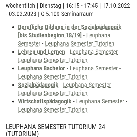
wöchentlich | Dienstag | 16:15 - 17:45 | 17.10.2022
- 03.02.2023 | C 5.109 Seminarraum
Berufliche Bildung in der Sozialpädagogik
[bis Studienbeginn 18/19]
-
Leuphana
Semester
-
Leuphana Semester Tutorien
Lehren und Lernen
-
Leuphana Semester
-
Leuphana Semester Tutorien
Leuphana Bachelor
-
Leuphana Semester
-
Leuphana Semester Tutorien
Sozialpädagogik
-
Leuphana Semester
-
Leuphana Semester Tutorien
Wirtschaftspädagogik
-
Leuphana Semester
-
Leuphana Semester Tutorien
LEUPHANA SEMESTER TUTORIUM 24
(TUTORIUM)