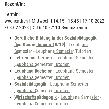
Dozent/in:
Termin:
wöchentlich | Mittwoch | 14:15 - 15:45 | 17.10.2022
- 03.02.2023 | C 16.109 /110 Seminarraum | .
Berufliche Bildung in der Sozialpädagogik
[bis Studienbeginn 18/19]
-
Leuphana
Semester
-
Leuphana Semester Tutorien
Lehren und Lernen
-
Leuphana Semester
-
Leuphana Semester Tutorien
Leuphana Bachelor
-
Leuphana Semester
-
Leuphana Semester Tutorien
Sozialpädagogik
-
Leuphana Semester
-
Leuphana Semester Tutorien
Wirtschaftspädagogik
-
Leuphana Semester
-
Leuphana Semester Tutorien