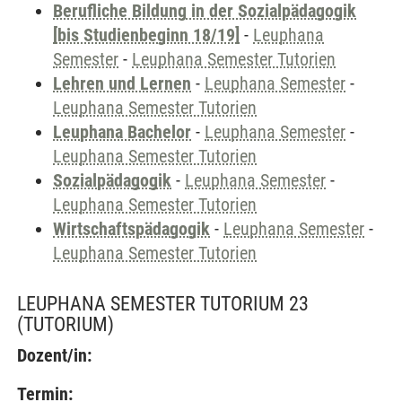
Berufliche Bildung in der Sozialpädagogik
[bis Studienbeginn 18/19]
-
Leuphana
Semester
-
Leuphana Semester Tutorien
Lehren und Lernen
-
Leuphana Semester
-
Leuphana Semester Tutorien
Leuphana Bachelor
-
Leuphana Semester
-
Leuphana Semester Tutorien
Sozialpädagogik
-
Leuphana Semester
-
Leuphana Semester Tutorien
Wirtschaftspädagogik
-
Leuphana Semester
-
Leuphana Semester Tutorien
LEUPHANA SEMESTER TUTORIUM 23
(TUTORIUM)
Dozent/in:
Termin: