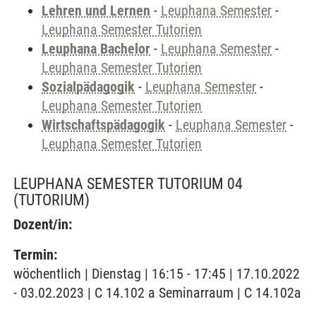
Lehren und Lernen
-
Leuphana Semester
-
Leuphana Semester Tutorien
Leuphana Bachelor
-
Leuphana Semester
-
Leuphana Semester Tutorien
Sozialpädagogik
-
Leuphana Semester
-
Leuphana Semester Tutorien
Wirtschaftspädagogik
-
Leuphana Semester
-
Leuphana Semester Tutorien
LEUPHANA SEMESTER TUTORIUM 04
(TUTORIUM)
Dozent/in:
Termin:
wöchentlich | Dienstag | 16:15 - 17:45 | 17.10.2022
- 03.02.2023 | C 14.102 a Seminarraum | C 14.102a