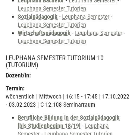
Leuphana Bachelor
-
Leuphana Semester
-
Leuphana Semester Tutorien
Sozialpädagogik
-
Leuphana Semester
-
Leuphana Semester Tutorien
Wirtschaftspädagogik
-
Leuphana Semester
-
Leuphana Semester Tutorien
LEUPHANA SEMESTER TUTORIUM 10
(TUTORIUM)
Dozent/in:
Termin:
wöchentlich | Mittwoch | 16:15 - 17:45 | 17.10.2022
- 03.02.2023 | C 12.108 Seminarraum
Berufliche Bildung in der Sozialpädagogik
[bis Studienbeginn 18/19]
-
Leuphana
Semester
-
Leuphana Semester Tutorien