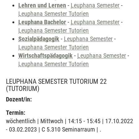
Lehren und Lernen
-
Leuphana Semester
-
Leuphana Semester Tutorien
Leuphana Bachelor
-
Leuphana Semester
-
Leuphana Semester Tutorien
Sozialpädagogik
-
Leuphana Semester
-
Leuphana Semester Tutorien
Wirtschaftspädagogik
-
Leuphana Semester
-
Leuphana Semester Tutorien
LEUPHANA SEMESTER TUTORIUM 22
(TUTORIUM)
Dozent/in:
Termin:
wöchentlich | Mittwoch | 14:15 - 15:45 | 17.10.2022
- 03.02.2023 | C 5.310 Seminarraum | .