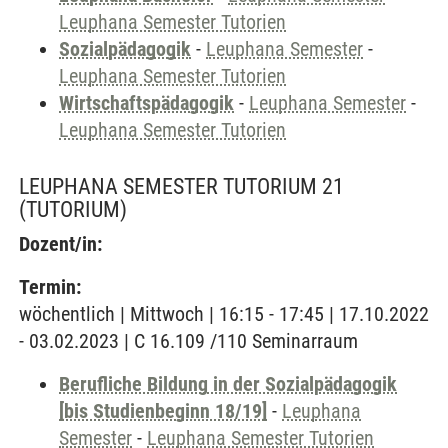
Leuphana Semester Tutorien
Sozialpädagogik
-
Leuphana Semester
-
Leuphana Semester Tutorien
Wirtschaftspädagogik
-
Leuphana Semester
-
Leuphana Semester Tutorien
LEUPHANA SEMESTER TUTORIUM 21
(TUTORIUM)
Dozent/in:
Termin:
wöchentlich | Mittwoch | 16:15 - 17:45 | 17.10.2022
- 03.02.2023 | C 16.109 /110 Seminarraum
Berufliche Bildung in der Sozialpädagogik
[bis Studienbeginn 18/19]
-
Leuphana
Semester
-
Leuphana Semester Tutorien