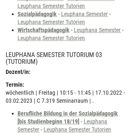
Leuphana Semester Tutorien
Sozialpädagogik
-
Leuphana Semester
-
Leuphana Semester Tutorien
Wirtschaftspädagogik
-
Leuphana Semester
-
Leuphana Semester Tutorien
LEUPHANA SEMESTER TUTORIUM 03
(TUTORIUM)
Dozent/in:
Termin:
wöchentlich | Freitag | 10:15 - 11:45 | 17.10.2022 -
03.02.2023 | C 7.319 Seminarraum | .
Berufliche Bildung in der Sozialpädagogik
[bis Studienbeginn 18/19]
-
Leuphana
Semester
-
Leuphana Semester Tutorien