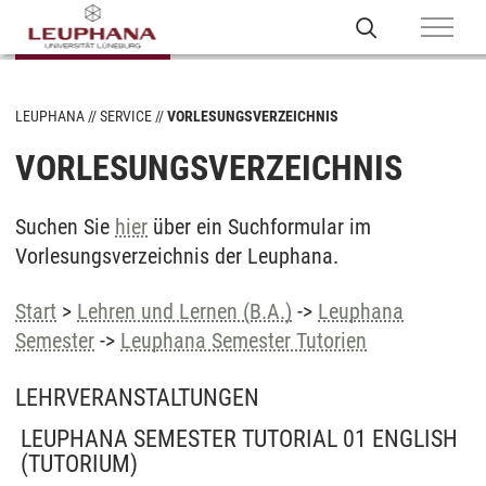
LEUPHANA
SERVICE
VORLESUNGSVERZEICHNIS
VORLESUNGSVERZEICHNIS
Suchen Sie
hier
über ein Suchformular im
Vorlesungsverzeichnis der Leuphana.
Start
>
Lehren und Lernen (B.A.)
->
Leuphana
Semester
->
Leuphana Semester Tutorien
LEHRVERANSTALTUNGEN
LEUPHANA SEMESTER TUTORIAL 01 ENGLISH
(TUTORIUM)