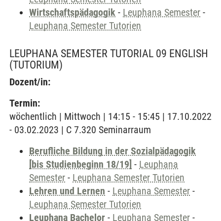
Wirtschaftspädagogik
-
Leuphana Semester
-
Leuphana Semester Tutorien
LEUPHANA SEMESTER TUTORIAL 09 ENGLISH
(TUTORIUM)
Dozent/in:
Termin:
wöchentlich | Mittwoch | 14:15 - 15:45 | 17.10.2022
- 03.02.2023 | C 7.320 Seminarraum
Berufliche Bildung in der Sozialpädagogik
[bis Studienbeginn 18/19]
-
Leuphana
Semester
-
Leuphana Semester Tutorien
Lehren und Lernen
-
Leuphana Semester
-
Leuphana Semester Tutorien
Leuphana Bachelor
-
Leuphana Semester
-