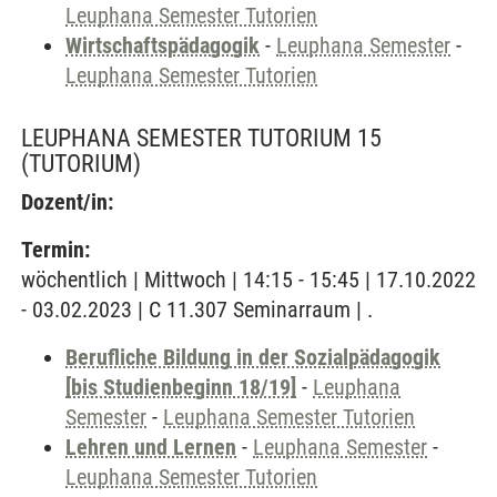
Leuphana Semester Tutorien
Wirtschaftspädagogik
-
Leuphana Semester
-
Leuphana Semester Tutorien
LEUPHANA SEMESTER TUTORIUM 15
(TUTORIUM)
Dozent/in:
Termin:
wöchentlich | Mittwoch | 14:15 - 15:45 | 17.10.2022
- 03.02.2023 | C 11.307 Seminarraum | .
Berufliche Bildung in der Sozialpädagogik
[bis Studienbeginn 18/19]
-
Leuphana
Semester
-
Leuphana Semester Tutorien
Lehren und Lernen
-
Leuphana Semester
-
Leuphana Semester Tutorien