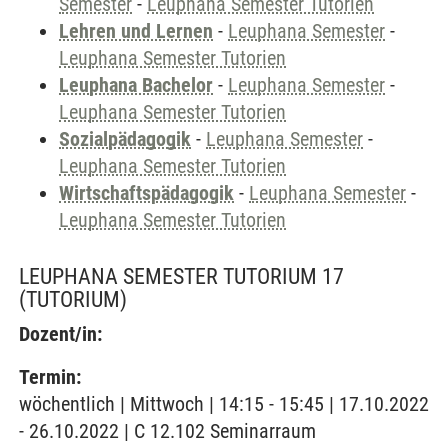
Semester
-
Leuphana Semester Tutorien
Lehren und Lernen
-
Leuphana Semester
-
Leuphana Semester Tutorien
Leuphana Bachelor
-
Leuphana Semester
-
Leuphana Semester Tutorien
Sozialpädagogik
-
Leuphana Semester
-
Leuphana Semester Tutorien
Wirtschaftspädagogik
-
Leuphana Semester
-
Leuphana Semester Tutorien
LEUPHANA SEMESTER TUTORIUM 17
(TUTORIUM)
Dozent/in:
Termin:
wöchentlich | Mittwoch | 14:15 - 15:45 | 17.10.2022
- 26.10.2022 | C 12.102 Seminarraum