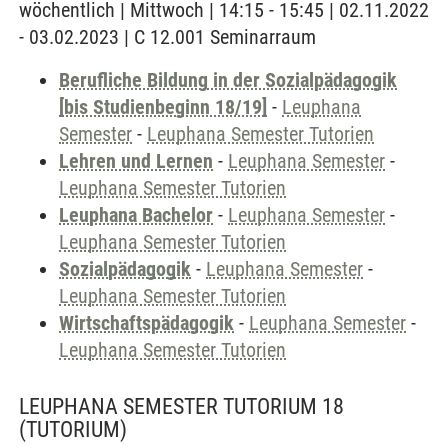
wöchentlich | Mittwoch | 14:15 - 15:45 | 02.11.2022
- 03.02.2023 | C 12.001 Seminarraum
Berufliche Bildung in der Sozialpädagogik
[bis Studienbeginn 18/19]
-
Leuphana
Semester
-
Leuphana Semester Tutorien
Lehren und Lernen
-
Leuphana Semester
-
Leuphana Semester Tutorien
Leuphana Bachelor
-
Leuphana Semester
-
Leuphana Semester Tutorien
Sozialpädagogik
-
Leuphana Semester
-
Leuphana Semester Tutorien
Wirtschaftspädagogik
-
Leuphana Semester
-
Leuphana Semester Tutorien
LEUPHANA SEMESTER TUTORIUM 18
(TUTORIUM)