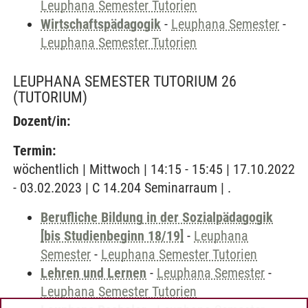
Leuphana Semester Tutorien
Wirtschaftspädagogik
-
Leuphana Semester
-
Leuphana Semester Tutorien
LEUPHANA SEMESTER TUTORIUM 26
(TUTORIUM)
Dozent/in:
Termin:
wöchentlich | Mittwoch | 14:15 - 15:45 | 17.10.2022
- 03.02.2023 | C 14.204 Seminarraum | .
Berufliche Bildung in der Sozialpädagogik
[bis Studienbeginn 18/19]
-
Leuphana
Semester
-
Leuphana Semester Tutorien
Lehren und Lernen
-
Leuphana Semester
-
Leuphana Semester Tutorien