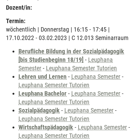
Dozent/in:
Termin:
wöchentlich | Donnerstag | 16:15 - 17:45 |
17.10.2022 - 03.02.2023 | C 12.013 Seminarraum
Berufliche Bildung in der Sozialpädagogik
[bis Studienbeginn 18/19]
-
Leuphana
Semester
-
Leuphana Semester Tutorien
Lehren und Lernen
-
Leuphana Semester
-
Leuphana Semester Tutorien
Leuphana Bachelor
-
Leuphana Semester
-
Leuphana Semester Tutorien
Sozialpädagogik
-
Leuphana Semester
-
Leuphana Semester Tutorien
Wirtschaftspädagogik
-
Leuphana Semester
-
Leuphana Semester Tutorien