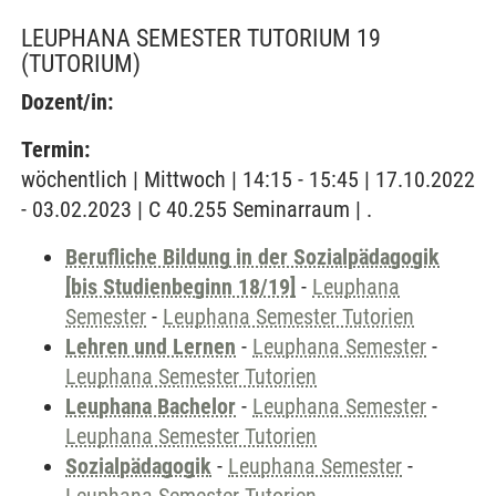
LEUPHANA SEMESTER TUTORIUM 19
(TUTORIUM)
Dozent/in:
Termin:
wöchentlich | Mittwoch | 14:15 - 15:45 | 17.10.2022
- 03.02.2023 | C 40.255 Seminarraum | .
Berufliche Bildung in der Sozialpädagogik
[bis Studienbeginn 18/19]
-
Leuphana
Semester
-
Leuphana Semester Tutorien
Lehren und Lernen
-
Leuphana Semester
-
Leuphana Semester Tutorien
Leuphana Bachelor
-
Leuphana Semester
-
Leuphana Semester Tutorien
Sozialpädagogik
-
Leuphana Semester
-