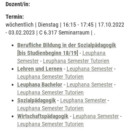
Dozent/in:
Termin:
wöchentlich | Dienstag | 16:15 - 17:45 | 17.10.2022
- 03.02.2023 | C 6.317 Seminarraum | .
Berufliche Bildung in der Sozialpädagogik
[bis Studienbeginn 18/19]
-
Leuphana
Semester
-
Leuphana Semester Tutorien
Lehren und Lernen
-
Leuphana Semester
-
Leuphana Semester Tutorien
Leuphana Bachelor
-
Leuphana Semester
-
Leuphana Semester Tutorien
Sozialpädagogik
-
Leuphana Semester
-
Leuphana Semester Tutorien
Wirtschaftspädagogik
-
Leuphana Semester
-
Leuphana Semester Tutorien