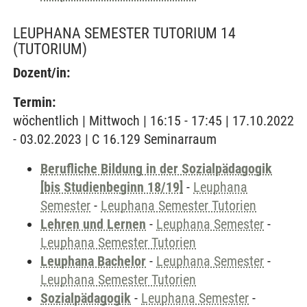
LEUPHANA SEMESTER TUTORIUM 14
(TUTORIUM)
Dozent/in:
Termin:
wöchentlich | Mittwoch | 16:15 - 17:45 | 17.10.2022
- 03.02.2023 | C 16.129 Seminarraum
Berufliche Bildung in der Sozialpädagogik
[bis Studienbeginn 18/19]
-
Leuphana
Semester
-
Leuphana Semester Tutorien
Lehren und Lernen
-
Leuphana Semester
-
Leuphana Semester Tutorien
Leuphana Bachelor
-
Leuphana Semester
-
Leuphana Semester Tutorien
Sozialpädagogik
-
Leuphana Semester
-