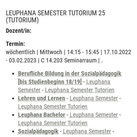
LEUPHANA SEMESTER TUTORIUM 25
(TUTORIUM)
Dozent/in:
Termin:
wöchentlich | Mittwoch | 14:15 - 15:45 | 17.10.2022
- 03.02.2023 | C 14.203 Seminarraum | .
Berufliche Bildung in der Sozialpädagogik
[bis Studienbeginn 18/19]
-
Leuphana
Semester
-
Leuphana Semester Tutorien
Lehren und Lernen
-
Leuphana Semester
-
Leuphana Semester Tutorien
Leuphana Bachelor
-
Leuphana Semester
-
Leuphana Semester Tutorien
Sozialpädagogik
-
Leuphana Semester
-