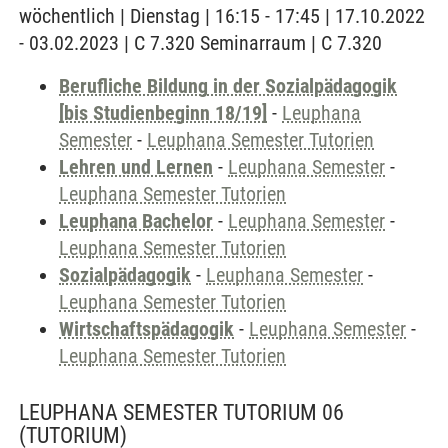
wöchentlich | Dienstag | 16:15 - 17:45 | 17.10.2022
- 03.02.2023 | C 7.320 Seminarraum | C 7.320
Berufliche Bildung in der Sozialpädagogik
[bis Studienbeginn 18/19]
-
Leuphana
Semester
-
Leuphana Semester Tutorien
Lehren und Lernen
-
Leuphana Semester
-
Leuphana Semester Tutorien
Leuphana Bachelor
-
Leuphana Semester
-
Leuphana Semester Tutorien
Sozialpädagogik
-
Leuphana Semester
-
Leuphana Semester Tutorien
Wirtschaftspädagogik
-
Leuphana Semester
-
Leuphana Semester Tutorien
LEUPHANA SEMESTER TUTORIUM 06
(TUTORIUM)