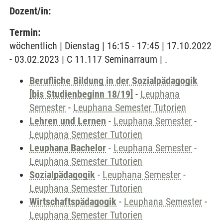
Dozent/in:
Termin:
wöchentlich | Dienstag | 16:15 - 17:45 | 17.10.2022
- 03.02.2023 | C 11.117 Seminarraum | .
Berufliche Bildung in der Sozialpädagogik
[bis Studienbeginn 18/19]
-
Leuphana
Semester
-
Leuphana Semester Tutorien
Lehren und Lernen
-
Leuphana Semester
-
Leuphana Semester Tutorien
Leuphana Bachelor
-
Leuphana Semester
-
Leuphana Semester Tutorien
Sozialpädagogik
-
Leuphana Semester
-
Leuphana Semester Tutorien
Wirtschaftspädagogik
-
Leuphana Semester
-
Leuphana Semester Tutorien