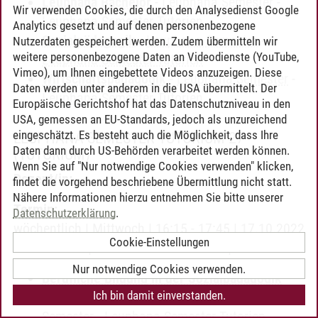
Leuphana Bachelor
-
Leuphana Semester
-
Wir verwenden Cookies, die durch den Analysedienst Google
Leuphana Semester Tutorien
Analytics gesetzt und auf denen personenbezogene
Sozialpädagogik
-
Leuphana Semester
-
Nutzerdaten gespeichert werden. Zudem übermitteln wir
weitere personenbezogene Daten an Videodienste (YouTube,
Leuphana Semester Tutorien
Vimeo), um Ihnen eingebettete Videos anzuzeigen. Diese
Wirtschaftspädagogik
-
Leuphana Semester
-
Daten werden unter anderem in die USA übermittelt. Der
Leuphana Semester Tutorien
Europäische Gerichtshof hat das Datenschutzniveau in den
USA, gemessen an EU-Standards, jedoch als unzureichend
eingeschätzt. Es besteht auch die Möglichkeit, dass Ihre
LEUPHANA SEMESTER TUTORIUM 27
Daten dann durch US-Behörden verarbeitet werden können.
(TUTORIUM)
Wenn Sie auf "Nur notwendige Cookies verwenden" klicken,
Dozent/in:
findet die vorgehend beschriebene Übermittlung nicht statt.
Nähere Informationen hierzu entnehmen Sie bitte unserer
Termin:
Datenschutzerklärung
.
wöchentlich | Mittwoch | 16:15 - 17:45 | 17.10.2022
Cookie-Einstellungen
- 03.02.2023 | C 11.319 Seminarraum | .
Nur notwendige Cookies verwenden.
Berufliche Bildung in der Sozialpädagogik
Ich bin damit einverstanden.
[bis Studienbeginn 18/19]
-
Leuphana
Semester
-
Leuphana Semester Tutorien