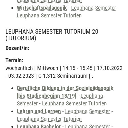
Leuphana Semester Tutorien
Wirtschaftspädagogik
-
Leuphana Semester
-
Leuphana Semester Tutorien
LEUPHANA SEMESTER TUTORIUM 20
(TUTORIUM)
Dozent/in:
Termin:
wöchentlich | Mittwoch | 14:15 - 15:45 | 17.10.2022
- 03.02.2023 | C 1.312 Seminarraum | .
Berufliche Bildung in der Sozialpädagogik
[bis Studienbeginn 18/19]
-
Leuphana
Semester
-
Leuphana Semester Tutorien
Lehren und Lernen
-
Leuphana Semester
-
Leuphana Semester Tutorien
Leuphana Bachelor
-
Leuphana Semester
-