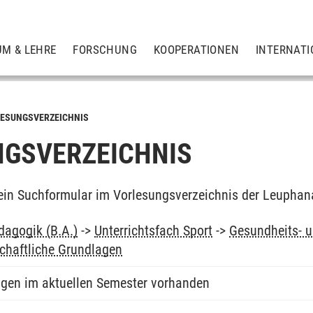
UM & LEHRE
FORSCHUNG
KOOPERATIONEN
INTERNATI
ESUNGSVERZEICHNIS
GSVERZEICHNIS
ein Suchformular im Vorlesungsverzeichnis der Leuphan
dagogik (B.A.)
->
Unterrichtsfach Sport
->
Gesundheits- 
chaftliche Grundlagen
ngen im aktuellen Semester vorhanden