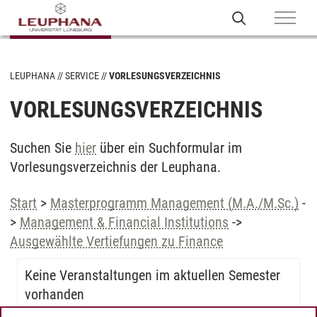
LEUPHANA
SERVICE
VORLESUNGSVERZEICHNIS
VORLESUNGSVERZEICHNIS
Suchen Sie
hier
über ein Suchformular im
Vorlesungsverzeichnis der Leuphana.
Start
>
Masterprogramm Management (M.A./M.Sc.)
-
>
Management & Financial Institutions
->
Ausgewählte Vertiefungen zu Finance
Keine Veranstaltungen im aktuellen Semester
vorhanden