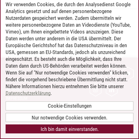
Wir verwenden Cookies, die durch den Analysedienst Google
Analytics gesetzt und auf denen personenbezogene
Nutzerdaten gespeichert werden. Zudem übermitteln wir
Timo Leder
/
30.06.2024
weitere personenbezogene Daten an Videodienste (YouTube,
Vimeo), um Ihnen eingebettete Videos anzuzeigen. Diese
Daten werden unter anderem in die USA übermittelt. Der
Europäische Gerichtshof hat das Datenschutzniveau in den
USA, gemessen an EU-Standards, jedoch als unzureichend
eingeschätzt. Es besteht auch die Möglichkeit, dass Ihre
Daten dann durch US-Behörden verarbeitet werden können.
KONTAKT
Wenn Sie auf "Nur notwendige Cookies verwenden" klicken,
findet die vorgehend beschriebene Übermittlung nicht statt.
LEUPHANA ALS ARBEITGEBER
Nähere Informationen hierzu entnehmen Sie bitte unserer
INTRANET
Datenschutzerklärung
.
IMPRESSUM
Cookie-Einstellungen
DATENSCHUTZ
BARRIEREFREIHEIT
Nur notwendige Cookies verwenden.
COOKIE-EINSTELLUNGEN
Ich bin damit einverstanden.