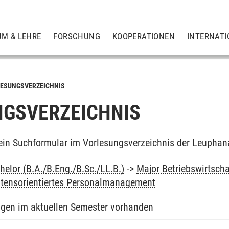
UM & LEHRE
FORSCHUNG
KOOPERATIONEN
INTERNATI
ESUNGSVERZEICHNIS
GSVERZEICHNIS
ein Suchformular im Vorlesungsverzeichnis der Leuphan
elor (B.A./B.Eng./B.Sc./LL.B.)
->
Major Betriebswirtscha
ltensorientiertes Personalmanagement
ngen im aktuellen Semester vorhanden