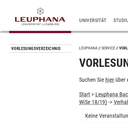
UNIVERSITÄT
STUDI
LEUPHANA
SERVICE
VORL
VORLESUNGSVERZEICHNIS
VORLESUN
Suchen Sie
hier
über 
Start
>
Leuphana Bach
WiSe 18/19)
->
Verha
Keine Veranstaltu