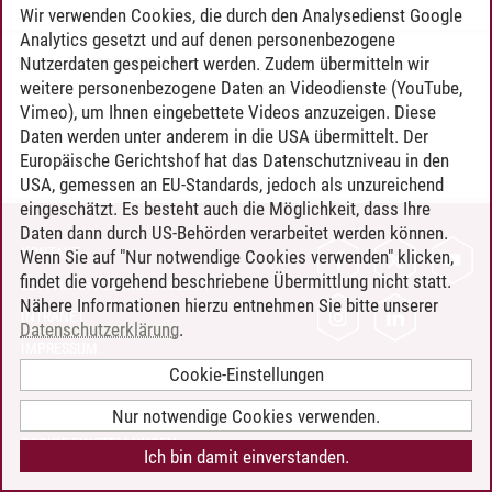
Wir verwenden Cookies, die durch den Analysedienst Google
Analytics gesetzt und auf denen personenbezogene
Nutzerdaten gespeichert werden. Zudem übermitteln wir
Timo Leder
/
30.06.2024
weitere personenbezogene Daten an Videodienste (YouTube,
Vimeo), um Ihnen eingebettete Videos anzuzeigen. Diese
Daten werden unter anderem in die USA übermittelt. Der
Europäische Gerichtshof hat das Datenschutzniveau in den
USA, gemessen an EU-Standards, jedoch als unzureichend
eingeschätzt. Es besteht auch die Möglichkeit, dass Ihre
Daten dann durch US-Behörden verarbeitet werden können.
KONTAKT
Wenn Sie auf "Nur notwendige Cookies verwenden" klicken,
findet die vorgehend beschriebene Übermittlung nicht statt.
LEUPHANA ALS ARBEITGEBER
Nähere Informationen hierzu entnehmen Sie bitte unserer
INTRANET
Datenschutzerklärung
.
IMPRESSUM
Cookie-Einstellungen
DATENSCHUTZ
BARRIEREFREIHEIT
Nur notwendige Cookies verwenden.
COOKIE-EINSTELLUNGEN
Ich bin damit einverstanden.