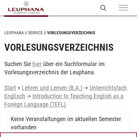
LEUPHANA
SERVICE
VORLESUNGSVERZEICHNIS
VORLESUNGSVERZEICHNIS
Suchen Sie
hier
über ein Suchformular im
Vorlesungsverzeichnis der Leuphana.
Start
>
Lehren und Lernen (B.A.)
->
Unterrichtsfach
Englisch
->
Introduction to Teaching English as a
Foreign Language (TEFL)
Keine Veranstaltungen im aktuellen Semester
vorhanden