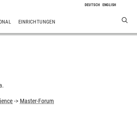
ONAL
EINRICHTUNGEN
a.
ience
->
Master-Forum