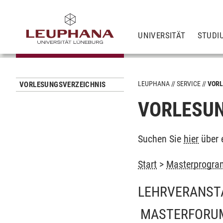
UNIVERSITÄT
STUDI
LEUPHANA
SERVICE
VORL
VORLESUNGSVERZEICHNIS
VORLESUN
Suchen Sie
hier
über 
Start
>
Masterprogra
LEHRVERANST
MASTERFORU