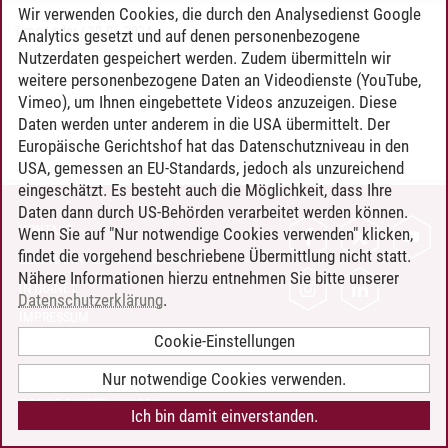
Wir verwenden Cookies, die durch den Analysedienst Google
Timo Leder
/
30.06.2024
Analytics gesetzt und auf denen personenbezogene
Nutzerdaten gespeichert werden. Zudem übermitteln wir
weitere personenbezogene Daten an Videodienste (YouTube,
Vimeo), um Ihnen eingebettete Videos anzuzeigen. Diese
Daten werden unter anderem in die USA übermittelt. Der
Europäische Gerichtshof hat das Datenschutzniveau in den
USA, gemessen an EU-Standards, jedoch als unzureichend
eingeschätzt. Es besteht auch die Möglichkeit, dass Ihre
Daten dann durch US-Behörden verarbeitet werden können.
KONTAKT
Wenn Sie auf "Nur notwendige Cookies verwenden" klicken,
findet die vorgehend beschriebene Übermittlung nicht statt.
LEUPHANA ALS ARBEITGEBER
Nähere Informationen hierzu entnehmen Sie bitte unserer
INTRANET
Datenschutzerklärung
.
IMPRESSUM
Cookie-Einstellungen
DATENSCHUTZ
BARRIEREFREIHEIT
Nur notwendige Cookies verwenden.
COOKIE-EINSTELLUNGEN
Ich bin damit einverstanden.