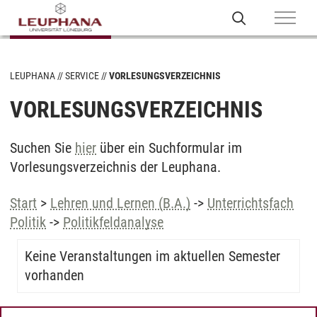
LEUPHANA
SERVICE
VORLESUNGSVERZEICHNIS
VORLESUNGSVERZEICHNIS
Suchen Sie
hier
über ein Suchformular im
Vorlesungsverzeichnis der Leuphana.
Start
>
Lehren und Lernen (B.A.)
->
Unterrichtsfach
Politik
->
Politikfeldanalyse
Keine Veranstaltungen im aktuellen Semester
vorhanden