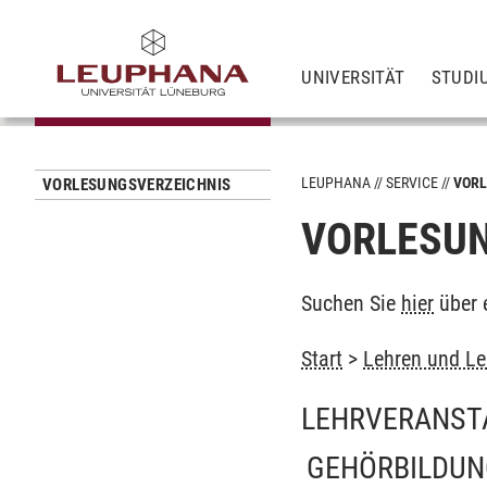
UNIVERSITÄT
STUDI
LEUPHANA
SERVICE
VORL
VORLESUNGSVERZEICHNIS
VORLESUN
Suchen Sie
hier
über 
Start
>
Lehren und Le
LEHRVERANST
GEHÖRBILDUNG