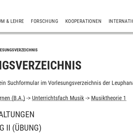
UM & LEHRE
FORSCHUNG
KOOPERATIONEN
INTERNATI
ESUNGSVERZEICHNIS
GSVERZEICHNIS
ein Suchformular im Vorlesungsverzeichnis der Leuphan
rnen (B.A.)
->
Unterrichtsfach Musik
->
Musiktheorie 1
ALTUNGEN
 II
(ÜBUNG)