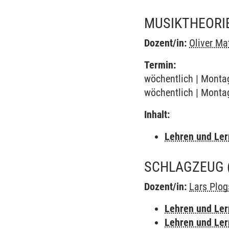
MUSIKTHEORIE
Dozent/in:
Oliver Ma
Termin:
wöchentlich | Montag
wöchentlich | Montag
Inhalt:
Lehren und Le
SCHLAGZEUG
Dozent/in:
Lars Plog
Lehren und Le
Lehren und Le