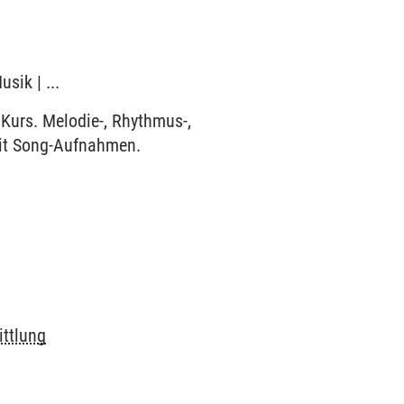
sik | ...
Kurs. Melodie-, Rhythmus-,
/mit Song-Aufnahmen.
ttlung