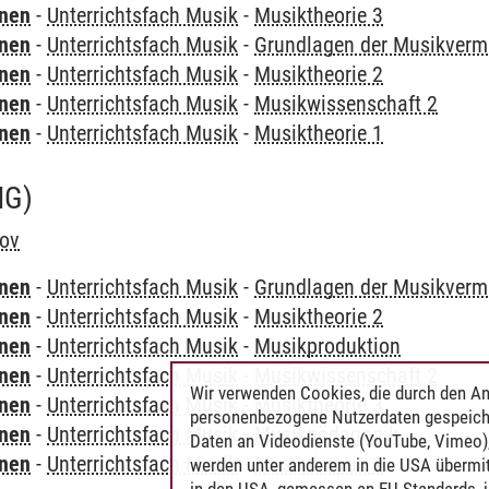
rnen
-
Unterrichtsfach Musik
-
Musiktheorie 3
rnen
-
Unterrichtsfach Musik
-
Grundlagen der Musikvermi
rnen
-
Unterrichtsfach Musik
-
Musiktheorie 2
rnen
-
Unterrichtsfach Musik
-
Musikwissenschaft 2
rnen
-
Unterrichtsfach Musik
-
Musiktheorie 1
NG)
kov
rnen
-
Unterrichtsfach Musik
-
Grundlagen der Musikvermi
rnen
-
Unterrichtsfach Musik
-
Musiktheorie 2
rnen
-
Unterrichtsfach Musik
-
Musikproduktion
rnen
-
Unterrichtsfach Musik
-
Musikwissenschaft 2
Wir verwenden Cookies, die durch den An
rnen
-
Unterrichtsfach Musik
-
Musiktheorie 3
personenbezogene Nutzerdaten gespeich
rnen
-
Unterrichtsfach Musik
-
Musikpädagogik
Daten an Videodienste (YouTube, Vimeo),
rnen
-
Unterrichtsfach Musik
-
Musiktheorie 1
werden unter anderem in die USA übermit
in den USA, gemessen an EU-Standards, j