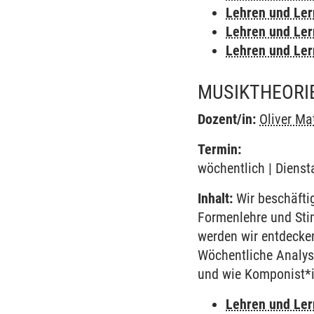
Lehren und Le
Lehren und Le
Lehren und Le
MUSIKTHEORIE
Dozent/in:
Oliver Ma
Termin:
wöchentlich | Dienst
Inhalt:
Wir beschäfti
Formenlehre und Sti
werden wir entdecken
Wöchentliche Analy
und wie Komponist*i
Lehren und Le