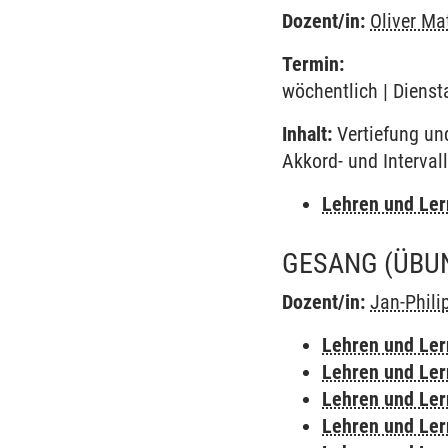
Dozent/in:
Oliver Ma
Termin:
wöchentlich | Diensta
Inhalt:
Vertiefung und
Akkord- und Interval
Lehren und Le
GESANG
(ÜBU
Dozent/in:
Jan-Phili
Lehren und Le
Lehren und Le
Lehren und Le
Lehren und Le