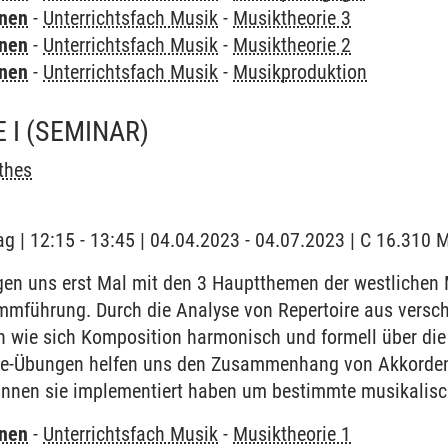
rnen
-
Unterrichtsfach Musik
-
Musiktheorie 3
rnen
-
Unterrichtsfach Musik
-
Musiktheorie 2
rnen
-
Unterrichtsfach Musik
-
Musikproduktion
 I
(SEMINAR)
thes
ag | 12:15 - 13:45 | 04.04.2023 - 04.07.2023 | C 16.310 M
gen uns erst Mal mit den 3 Hauptthemen der westlichen 
mmführung. Durch die Analyse von Repertoire aus versc
 wie sich Komposition harmonisch und formell über die 
se-Übungen helfen uns den Zusammenhang von Akkorden 
nnen sie implementiert haben um bestimmte musikalische
rnen
-
Unterrichtsfach Musik
-
Musiktheorie 1