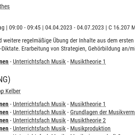
thes
g | 09:00 - 09:45 | 04.04.2023 - 04.07.2023 | C 16.207 Mu
 weitere regelmäßige Übung der Inhalte aus dem ersten 
l-Diktate. Erarbeitung von Strategien, Gehörbildung an
rnen
-
Unterrichtsfach Musik
-
Musiktheorie 1
NG)
pp Kelber
rnen
-
Unterrichtsfach Musik
-
Musiktheorie 1
rnen
-
Unterrichtsfach Musik
-
Grundlagen der Musikvermi
rnen
-
Unterrichtsfach Musik
-
Musiktheorie 2
rnen
-
Unterrichtsfach Musik
-
Musikproduktion