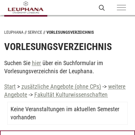
LEUPHANA
SERVICE
VORLESUNGSVERZEICHNIS
VORLESUNGSVERZEICHNIS
Suchen Sie
hier
über ein Suchformular im
Vorlesungsverzeichnis der Leuphana.
Start
>
zusätzliche Angebote (ohne CPs)
->
weitere
Angebote
->
Fakultät Kulturwissenschaften
Keine Veranstaltungen im aktuellen Semester
vorhanden