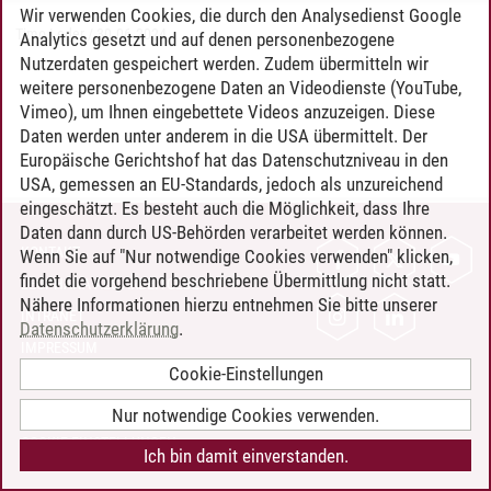
Wir verwenden Cookies, die durch den Analysedienst Google
Timo Leder
/
30.06.2024
Analytics gesetzt und auf denen personenbezogene
Nutzerdaten gespeichert werden. Zudem übermitteln wir
weitere personenbezogene Daten an Videodienste (YouTube,
Vimeo), um Ihnen eingebettete Videos anzuzeigen. Diese
Daten werden unter anderem in die USA übermittelt. Der
Europäische Gerichtshof hat das Datenschutzniveau in den
USA, gemessen an EU-Standards, jedoch als unzureichend
eingeschätzt. Es besteht auch die Möglichkeit, dass Ihre
Daten dann durch US-Behörden verarbeitet werden können.
KONTAKT
Wenn Sie auf "Nur notwendige Cookies verwenden" klicken,
findet die vorgehend beschriebene Übermittlung nicht statt.
LEUPHANA ALS ARBEITGEBER
Nähere Informationen hierzu entnehmen Sie bitte unserer
INTRANET
Datenschutzerklärung
.
IMPRESSUM
Cookie-Einstellungen
DATENSCHUTZ
BARRIEREFREIHEIT
Nur notwendige Cookies verwenden.
COOKIE-EINSTELLUNGEN
Ich bin damit einverstanden.