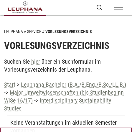
LEUPHANA
SERVICE
VORLESUNGSVERZEICHNIS
VORLESUNGSVERZEICHNIS
Suchen Sie
hier
über ein Suchformular im
Vorlesungsverzeichnis der Leuphana.
Start
>
Leuphana Bachelor (B.A./B.Eng./B.Sc./LL.B.)
->
Major Umweltwissenschaften (bis Studienbeginn
WiSe 16/17)
->
Interdisciplinary Sustainability
Studies
Keine Veranstaltungen im aktuellen Semester
vorhanden