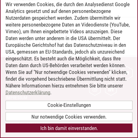
Wir verwenden Cookies, die durch den Analysedienst Google
Analytics gesetzt und auf denen personenbezogene
Nutzerdaten gespeichert werden. Zudem übermitteln wir
weitere personenbezogene Daten an Videodienste (YouTube,
Timo Leder
/
30.06.2024
Vimeo), um Ihnen eingebettete Videos anzuzeigen. Diese
Daten werden unter anderem in die USA übermittelt. Der
Europäische Gerichtshof hat das Datenschutzniveau in den
USA, gemessen an EU-Standards, jedoch als unzureichend
eingeschätzt. Es besteht auch die Möglichkeit, dass Ihre
Daten dann durch US-Behörden verarbeitet werden können.
KONTAKT
Wenn Sie auf "Nur notwendige Cookies verwenden" klicken,
findet die vorgehend beschriebene Übermittlung nicht statt.
LEUPHANA ALS ARBEITGEBER
Nähere Informationen hierzu entnehmen Sie bitte unserer
INTRANET
Datenschutzerklärung
.
IMPRESSUM
Cookie-Einstellungen
DATENSCHUTZ
BARRIEREFREIHEIT
Nur notwendige Cookies verwenden.
COOKIE-EINSTELLUNGEN
Ich bin damit einverstanden.