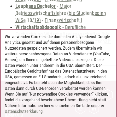
Leuphana Bachelor
-
Major
Betriebswirtschaftslehre (bis Studienbeginn
WiSe 18/19)
-
Finanzwirtschaft I
Wirtschaftspädagogik
-
Berufliche
Fachrichtung Wirtschaftswissenschaften (bis
Wir verwenden Cookies, die durch den Analysedienst Google
Studienbeginn WiSe 21/22)
-
Finanzwirtschaft
Analytics gesetzt und auf denen personenbezogene
I
Nutzerdaten gespeichert werden. Zudem übermitteln wir
weitere personenbezogene Daten an Videodienste (YouTube,
Vimeo), um Ihnen eingebettete Videos anzuzeigen. Diese
Daten werden unter anderem in die USA übermittelt. Der
Europäische Gerichtshof hat das Datenschutzniveau in den
Timo Leder
/
30.06.2024
USA, gemessen an EU-Standards, jedoch als unzureichend
eingeschätzt. Es besteht auch die Möglichkeit, dass Ihre
Daten dann durch US-Behörden verarbeitet werden können.
KONTAKT
Wenn Sie auf "Nur notwendige Cookies verwenden" klicken,
findet die vorgehend beschriebene Übermittlung nicht statt.
LEUPHANA ALS ARBEITGEBER
Nähere Informationen hierzu entnehmen Sie bitte unserer
INTRANET
Datenschutzerklärung
.
IMPRESSUM