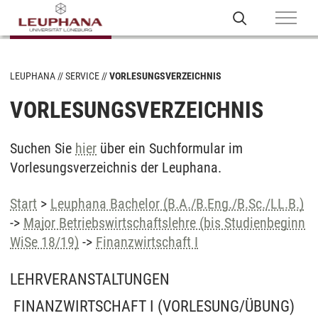
LEUPHANA
SERVICE
VORLESUNGSVERZEICHNIS
VORLESUNGSVERZEICHNIS
Suchen Sie
hier
über ein Suchformular im
Vorlesungsverzeichnis der Leuphana.
Start
>
Leuphana Bachelor (B.A./B.Eng./B.Sc./LL.B.)
->
Major Betriebswirtschaftslehre (bis Studienbeginn
WiSe 18/19)
->
Finanzwirtschaft I
LEHRVERANSTALTUNGEN
FINANZWIRTSCHAFT I
(VORLESUNG/ÜBUNG)