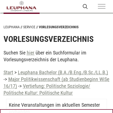
LEUPHANA
SERVICE
VORLESUNGSVERZEICHNIS
VORLESUNGSVERZEICHNIS
Suchen Sie
hier
über ein Suchformular im
Vorlesungsverzeichnis der Leuphana.
Start
>
Leuphana Bachelor (B.A./B.Eng./B.Sc./LL.B.)
->
Major Politikwissenschaft (ab Studienbeginn WiSe
16/17)
->
Vertiefung: Politische Soziologie/
Politische Kultur: Politische Kultur
Keine Veranstaltungen im aktuellen Semester
vorhanden