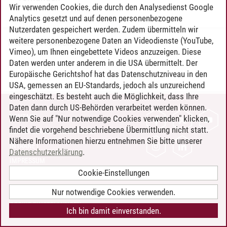
Wir verwenden Cookies, die durch den Analysedienst Google
Analytics gesetzt und auf denen personenbezogene
Nutzerdaten gespeichert werden. Zudem übermitteln wir
weitere personenbezogene Daten an Videodienste (YouTube,
Timo Leder
/
30.06.2024
Vimeo), um Ihnen eingebettete Videos anzuzeigen. Diese
Daten werden unter anderem in die USA übermittelt. Der
Europäische Gerichtshof hat das Datenschutzniveau in den
USA, gemessen an EU-Standards, jedoch als unzureichend
eingeschätzt. Es besteht auch die Möglichkeit, dass Ihre
Daten dann durch US-Behörden verarbeitet werden können.
KONTAKT
Wenn Sie auf "Nur notwendige Cookies verwenden" klicken,
findet die vorgehend beschriebene Übermittlung nicht statt.
LEUPHANA ALS ARBEITGEBER
Nähere Informationen hierzu entnehmen Sie bitte unserer
INTRANET
Datenschutzerklärung
.
IMPRESSUM
Cookie-Einstellungen
DATENSCHUTZ
BARRIEREFREIHEIT
Nur notwendige Cookies verwenden.
COOKIE-EINSTELLUNGEN
Ich bin damit einverstanden.