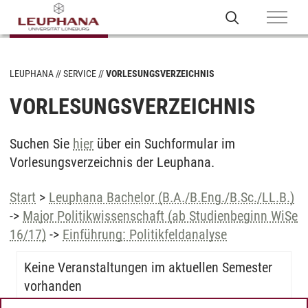
LEUPHANA
SERVICE
VORLESUNGSVERZEICHNIS
VORLESUNGSVERZEICHNIS
Suchen Sie
hier
über ein Suchformular im
Vorlesungsverzeichnis der Leuphana.
Start
>
Leuphana Bachelor (B.A./B.Eng./B.Sc./LL.B.)
->
Major Politikwissenschaft (ab Studienbeginn WiSe
16/17)
->
Einführung: Politikfeldanalyse
Keine Veranstaltungen im aktuellen Semester
vorhanden