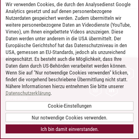
Wir verwenden Cookies, die durch den Analysedienst Google
Analytics gesetzt und auf denen personenbezogene
Nutzerdaten gespeichert werden. Zudem übermitteln wir
Timo Leder
/
30.06.2024
weitere personenbezogene Daten an Videodienste (YouTube,
Vimeo), um Ihnen eingebettete Videos anzuzeigen. Diese
Daten werden unter anderem in die USA übermittelt. Der
Europäische Gerichtshof hat das Datenschutzniveau in den
USA, gemessen an EU-Standards, jedoch als unzureichend
eingeschätzt. Es besteht auch die Möglichkeit, dass Ihre
Daten dann durch US-Behörden verarbeitet werden können.
KONTAKT
Wenn Sie auf "Nur notwendige Cookies verwenden" klicken,
findet die vorgehend beschriebene Übermittlung nicht statt.
LEUPHANA ALS ARBEITGEBER
Nähere Informationen hierzu entnehmen Sie bitte unserer
INTRANET
Datenschutzerklärung
.
IMPRESSUM
Cookie-Einstellungen
DATENSCHUTZ
BARRIEREFREIHEIT
Nur notwendige Cookies verwenden.
COOKIE-EINSTELLUNGEN
Ich bin damit einverstanden.