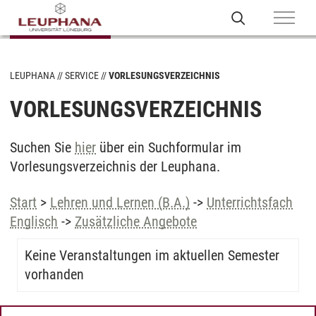
LEUPHANA
SERVICE
VORLESUNGSVERZEICHNIS
VORLESUNGSVERZEICHNIS
Suchen Sie
hier
über ein Suchformular im
Vorlesungsverzeichnis der Leuphana.
Start
>
Lehren und Lernen (B.A.)
->
Unterrichtsfach
Englisch
->
Zusätzliche Angebote
Keine Veranstaltungen im aktuellen Semester
vorhanden