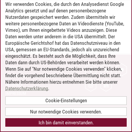
Wir verwenden Cookies, die durch den Analysedienst Google
Timo Leder
/
30.06.2024
Analytics gesetzt und auf denen personenbezogene
Nutzerdaten gespeichert werden. Zudem übermitteln wir
weitere personenbezogene Daten an Videodienste (YouTube,
Vimeo), um Ihnen eingebettete Videos anzuzeigen. Diese
Daten werden unter anderem in die USA übermittelt. Der
Europäische Gerichtshof hat das Datenschutzniveau in den
USA, gemessen an EU-Standards, jedoch als unzureichend
eingeschätzt. Es besteht auch die Möglichkeit, dass Ihre
Daten dann durch US-Behörden verarbeitet werden können.
KONTAKT
Wenn Sie auf "Nur notwendige Cookies verwenden" klicken,
findet die vorgehend beschriebene Übermittlung nicht statt.
LEUPHANA ALS ARBEITGEBER
Nähere Informationen hierzu entnehmen Sie bitte unserer
INTRANET
Datenschutzerklärung
.
IMPRESSUM
Cookie-Einstellungen
DATENSCHUTZ
BARRIEREFREIHEIT
Nur notwendige Cookies verwenden.
COOKIE-EINSTELLUNGEN
Ich bin damit einverstanden.