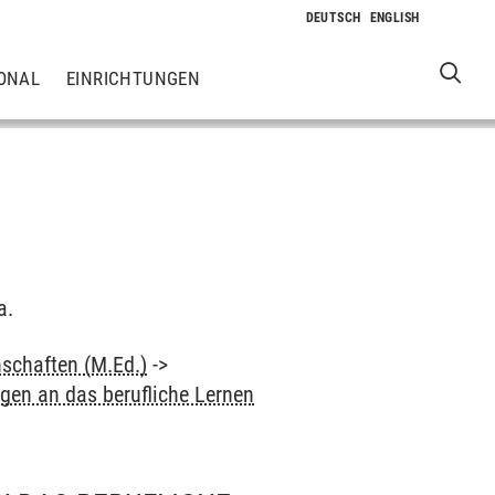
ONAL
EINRICHTUNGEN
a.
schaften (M.Ed.)
->
ngen an das berufliche Lernen