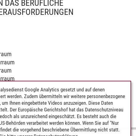
N DAS BERUFLICHE
 HERAUSFORDERUNGEN
rraum
arraum
rraum
arraum
alysedienst Google Analytics gesetzt und auf denen
nschaften
-
ert werden. Zudem übermitteln wir weitere personenbezogene
derungen an das berufliche
 um Ihnen eingebettete Videos anzuzeigen. Diese Daten
telt. Der Europäische Gerichtshof hat das Datenschutzniveau
edoch als unzureichend eingeschätzt. Es besteht auch die
 US-Behörden verarbeitet werden können. Wenn Sie auf "Nur
indet die vorgehend beschriebene Übermittlung nicht statt.