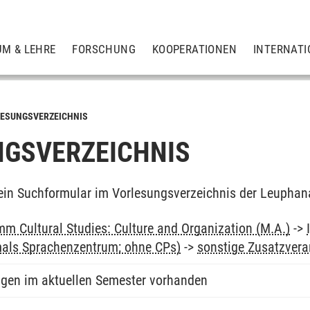
UM & LEHRE
FORSCHUNG
KOOPERATIONEN
INTERNATI
ESUNGSVERZEICHNIS
GSVERZEICHNIS
ein Suchformular im Vorlesungsverzeichnis der Leuphan
m Cultural Studies: Culture and Organization (M.A.)
->
als Sprachenzentrum; ohne CPs)
->
sonstige Zusatzvera
ngen im aktuellen Semester vorhanden