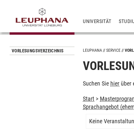
UNIVERSITÄT
STUDI
LEUPHANA
SERVICE
VORL
VORLESUNGSVERZEICHNIS
VORLESUN
Suchen Sie
hier
über 
Start
>
Masterprogram
Sprachangebot (ehem
Keine Veranstaltu