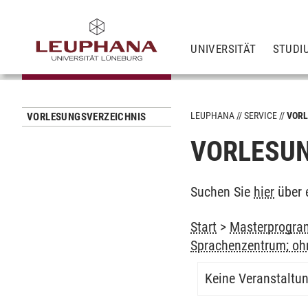
UNIVERSITÄT
STUDI
LEUPHANA
SERVICE
VORL
VORLESUNGSVERZEICHNIS
VORLESUN
Suchen Sie
hier
über 
Start
>
Masterprogra
Sprachenzentrum; oh
Keine Veranstaltu