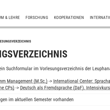
UM & LEHRE
FORSCHUNG
KOOPERATIONEN
INTERNATI
ESUNGSVERZEICHNIS
GSVERZEICHNIS
ein Suchformular im Vorlesungsverzeichnis der Leuphan
mm Management (M.Sc.)
->
International Center: Sprac
ne CPs)
->
Deutsch als Fremdsprache (DaF). Intensivkur
ngen im aktuellen Semester vorhanden