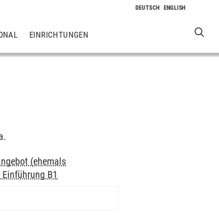
ONAL
EINRICHTUNGEN
a.
hangebot (ehemals
s Einführung B1