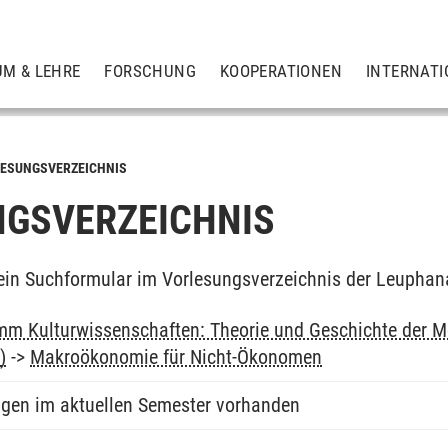
UM & LEHRE
FORSCHUNG
KOOPERATIONEN
INTERNATI
ESUNGSVERZEICHNIS
GSVERZEICHNIS
ein Suchformular im Vorlesungsverzeichnis der Leuphan
m Kulturwissenschaften: Theorie und Geschichte der M
)
->
Makroökonomie für Nicht-Ökonomen
ngen im aktuellen Semester vorhanden