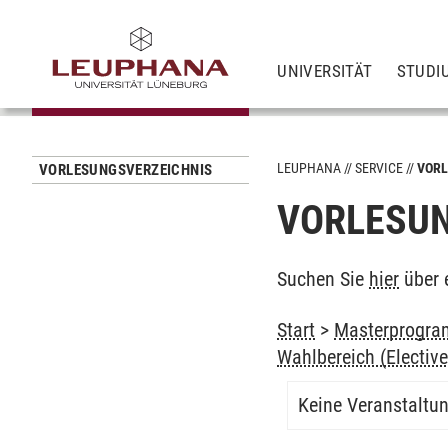
UNIVERSITÄT
STUDI
LEUPHANA
SERVICE
VORL
VORLESUNGSVERZEICHNIS
VORLESUN
Suchen Sie
hier
über 
Start
>
Masterprogram
Wahlbereich (Elective
Keine Veranstaltu