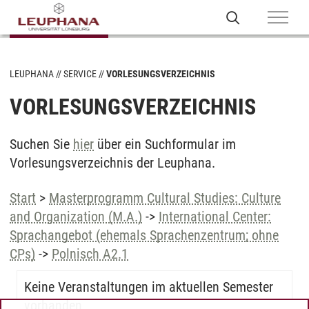
LEUPHANA
SERVICE
VORLESUNGSVERZEICHNIS
VORLESUNGSVERZEICHNIS
Suchen Sie
hier
über ein Suchformular im
Vorlesungsverzeichnis der Leuphana.
Start
>
Masterprogramm Cultural Studies: Culture
and Organization (M.A.)
->
International Center:
Sprachangebot (ehemals Sprachenzentrum; ohne
CPs)
->
Polnisch A2.1
Keine Veranstaltungen im aktuellen Semester
vorhanden