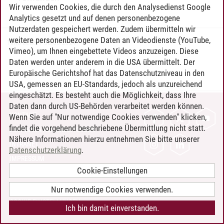
Wir verwenden Cookies, die durch den Analysedienst Google
Analytics gesetzt und auf denen personenbezogene
Nutzerdaten gespeichert werden. Zudem übermitteln wir
weitere personenbezogene Daten an Videodienste (YouTube,
Timo Leder
/
30.06.2024
Vimeo), um Ihnen eingebettete Videos anzuzeigen. Diese
Daten werden unter anderem in die USA übermittelt. Der
Europäische Gerichtshof hat das Datenschutzniveau in den
USA, gemessen an EU-Standards, jedoch als unzureichend
eingeschätzt. Es besteht auch die Möglichkeit, dass Ihre
Daten dann durch US-Behörden verarbeitet werden können.
KONTAKT
Wenn Sie auf "Nur notwendige Cookies verwenden" klicken,
findet die vorgehend beschriebene Übermittlung nicht statt.
LEUPHANA ALS ARBEITGEBER
Nähere Informationen hierzu entnehmen Sie bitte unserer
INTRANET
Datenschutzerklärung
.
IMPRESSUM
Cookie-Einstellungen
DATENSCHUTZ
BARRIEREFREIHEIT
Nur notwendige Cookies verwenden.
COOKIE-EINSTELLUNGEN
Ich bin damit einverstanden.