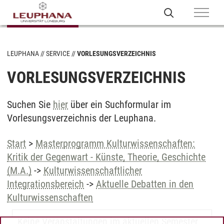
LEUPHANA
SERVICE
VORLESUNGSVERZEICHNIS
VORLESUNGSVERZEICHNIS
Suchen Sie
hier
über ein Suchformular im
Vorlesungsverzeichnis der Leuphana.
Start
>
Masterprogramm Kulturwissenschaften:
Kritik der Gegenwart - Künste, Theorie, Geschichte
(M.A.)
->
Kulturwissenschaftlicher
Integrationsbereich
->
Aktuelle Debatten in den
Kulturwissenschaften
Keine Veranstaltungen im aktuellen Semester