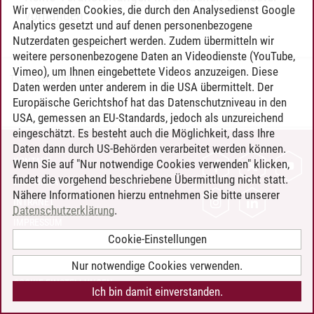
Wir verwenden Cookies, die durch den Analysedienst Google
vorhanden
Analytics gesetzt und auf denen personenbezogene
Nutzerdaten gespeichert werden. Zudem übermitteln wir
weitere personenbezogene Daten an Videodienste (YouTube,
Vimeo), um Ihnen eingebettete Videos anzuzeigen. Diese
Timo Leder
/
30.06.2024
Daten werden unter anderem in die USA übermittelt. Der
Europäische Gerichtshof hat das Datenschutzniveau in den
USA, gemessen an EU-Standards, jedoch als unzureichend
eingeschätzt. Es besteht auch die Möglichkeit, dass Ihre
Daten dann durch US-Behörden verarbeitet werden können.
KONTAKT
Wenn Sie auf "Nur notwendige Cookies verwenden" klicken,
findet die vorgehend beschriebene Übermittlung nicht statt.
LEUPHANA ALS ARBEITGEBER
Nähere Informationen hierzu entnehmen Sie bitte unserer
INTRANET
Datenschutzerklärung
.
IMPRESSUM
Cookie-Einstellungen
DATENSCHUTZ
BARRIEREFREIHEIT
Nur notwendige Cookies verwenden.
COOKIE-EINSTELLUNGEN
Ich bin damit einverstanden.