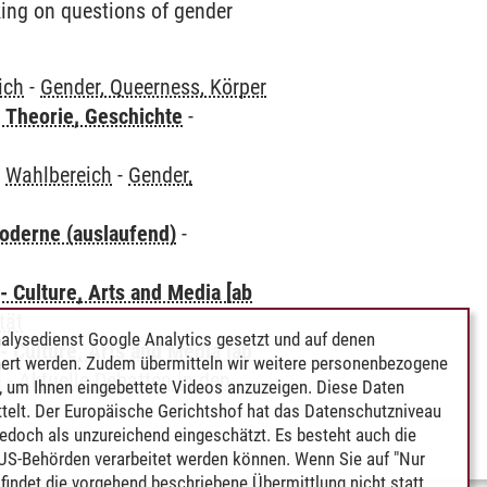
king on questions of gender
ich
-
Gender, Queerness, Körper
 Theorie, Geschichte
-
-
Wahlbereich
-
Gender,
oderne (auslaufend)
-
 Culture, Arts and Media [ab
tät
alysedienst Google Analytics gesetzt und auf denen
 Culture, Arts and Media [ab
ert werden. Zudem übermitteln wir weitere personenbezogene
h
-
Aktuelle Debatten in den
 um Ihnen eingebettete Videos anzuzeigen. Diese Daten
telt. Der Europäische Gerichtshof hat das Datenschutzniveau
edoch als unzureichend eingeschätzt. Es besteht auch die
 US-Behörden verarbeitet werden können. Wenn Sie auf "Nur
indet die vorgehend beschriebene Übermittlung nicht statt.