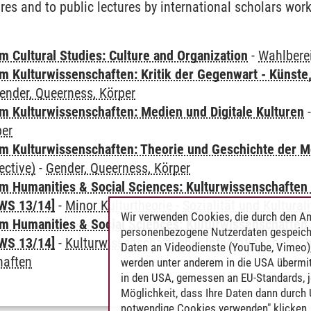
res and to public lectures by international scholars wor
 Cultural Studies: Culture and Organization
-
Wahlbere
 Kulturwissenschaften: Kritik der Gegenwart - Künste,
ender, Queerness, Körper
 Kulturwissenschaften: Medien und Digitale Kulturen
per
 Kulturwissenschaften: Theorie und Geschichte der M
ective)
-
Gender, Queerness, Körper
 Humanities & Social Sciences: Kulturwissenschaften -
WS 13/14]
-
Minor Kulturtheorie
-
Sozialität und Kulturali
Wir verwenden Cookies, die durch den An
 Humanities & Social Sciences: Kulturwissenschaften -
personenbezogene Nutzerdaten gespeich
WS 13/14]
-
Kulturwissenschaftlicher Integrationsbereic
Daten an Videodienste (YouTube, Vimeo),
haften
werden unter anderem in die USA übermit
in den USA, gemessen an EU-Standards, j
Möglichkeit, dass Ihre Daten dann durch
notwendige Cookies verwenden" klicken, f