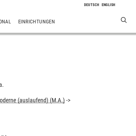
ONAL
EINRICHTUNGEN
a.
oderne (auslaufend) (M.A.)
->