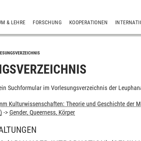
UM & LEHRE
FORSCHUNG
KOOPERATIONEN
INTERNATI
ESUNGSVERZEICHNIS
GSVERZEICHNIS
ein Suchformular im Vorlesungsverzeichnis der Leuphan
m Kulturwissenschaften: Theorie und Geschichte der M
)
->
Gender, Queerness, Körper
ALTUNGEN