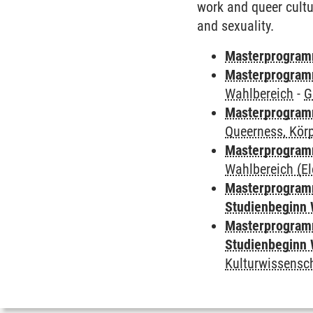
work and queer cultu
and sexuality.
Masterprogramm
Masterprogramm
Wahlbereich
-
G
Masterprogramm
Queerness, Kör
Masterprogramm
Wahlbereich (El
Masterprogramm
Studienbeginn 
Masterprogramm
Studienbeginn 
Kulturwissensc