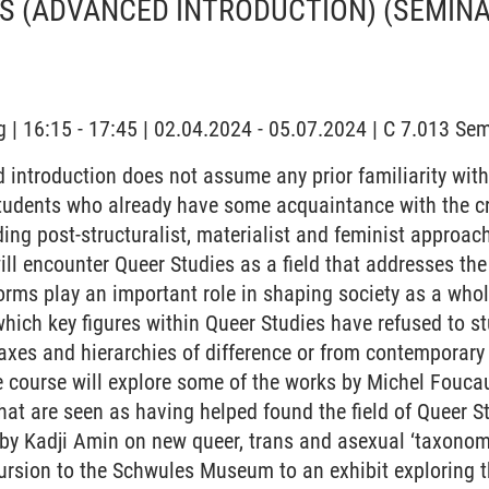
S (ADVANCED INTRODUCTION)
(SEMINA
 | 16:15 - 17:45 | 02.04.2024 - 05.07.2024 | C 7.013 S
introduction does not assume any prior familiarity with 
students who already have some acquaintance with the cr
ing post-structuralist, materialist and feminist approac
ill encounter Queer Studies as a field that addresses th
rms play an important role in shaping society as a whol
which key figures within Queer Studies have refused to st
 axes and hierarchies of difference or from contemporary
 course will explore some of the works by Michel Foucau
at are seen as having helped found the field of Queer 
 by Kadji Amin on new queer, trans and asexual ‘taxonomi
cursion to the Schwules Museum to an exhibit exploring 