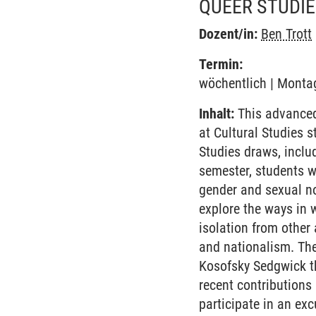
QUEER STUDIE
Dozent/in:
Ben Trott
Termin:
wöchentlich | Montag
Inhalt:
This advanced 
at Cultural Studies 
Studies draws, includ
semester, students w
gender and sexual no
explore the ways in 
isolation from other
and nationalism. The
Kosofsky Sedgwick th
recent contributions
participate in an ex