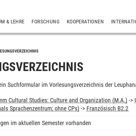
UM & LEHRE
FORSCHUNG
KOOPERATIONEN
INTERNATI
ESUNGSVERZEICHNIS
GSVERZEICHNIS
ein Suchformular im Vorlesungsverzeichnis der Leuphan
m Cultural Studies: Culture and Organization (M.A.)
->
als Sprachenzentrum; ohne CPs)
->
Französisch B2.2
ngen im aktuellen Semester vorhanden