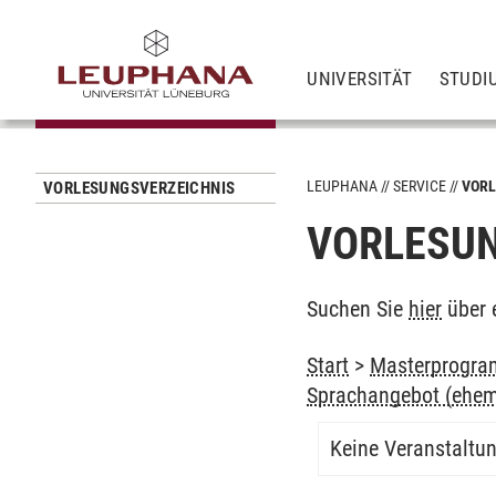
UNIVERSITÄT
STUDI
LEUPHANA
SERVICE
VORL
VORLESUNGSVERZEICHNIS
VORLESUN
Suchen Sie
hier
über 
Start
>
Masterprogram
Sprachangebot (ehem
Keine Veranstaltu