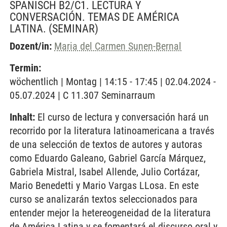
SPANISCH B2/C1. LECTURA Y
CONVERSACIÓN. TEMAS DE AMÉRICA
LATINA.
(SEMINAR)
Dozent/in:
Maria del Carmen Sunen-Bernal
Termin:
wöchentlich | Montag | 14:15 - 17:45 | 02.04.2024 -
05.07.2024 | C 11.307 Seminarraum
Inhalt:
El curso de lectura y conversación hará un
recorrido por la literatura latinoamericana a través
de una selección de textos de autores y autoras
como Eduardo Galeano, Gabriel García Márquez,
Gabriela Mistral, Isabel Allende, Julio Cortázar,
Mario Benedetti y Mario Vargas LLosa. En este
curso se analizarán textos seleccionados para
entender mejor la hetereogeneidad de la literatura
de América Latina y se fomentará el discurso oral y