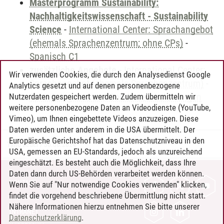
Masterprogramm Sustainability:
Nachhaltigkeitswissenschaft - Sustainability
Science
-
International Center: Sprachangebot
(ehemals Sprachenzentrum; ohne CPs)
-
Spanisch C1
zusätzliche Angebote
-
International Center:
Wir verwenden Cookies, die durch den Analysedienst Google
Sprachangebot (ehemals Sprachenzentrum)
-
Analytics gesetzt und auf denen personenbezogene
Sprachangebot und Sonderveranstaltungen
Nutzerdaten gespeichert werden. Zudem übermitteln wir
weitere personenbezogene Daten an Videodienste (YouTube,
Vimeo), um Ihnen eingebettete Videos anzuzeigen. Diese
Daten werden unter anderem in die USA übermittelt. Der
Europäische Gerichtshof hat das Datenschutzniveau in den
Timo Leder
/
30.06.2024
USA, gemessen an EU-Standards, jedoch als unzureichend
eingeschätzt. Es besteht auch die Möglichkeit, dass Ihre
Daten dann durch US-Behörden verarbeitet werden können.
KONTAKT
Wenn Sie auf "Nur notwendige Cookies verwenden" klicken,
findet die vorgehend beschriebene Übermittlung nicht statt.
LEUPHANA ALS ARBEITGEBER
Nähere Informationen hierzu entnehmen Sie bitte unserer
INTRANET
Datenschutzerklärung
.