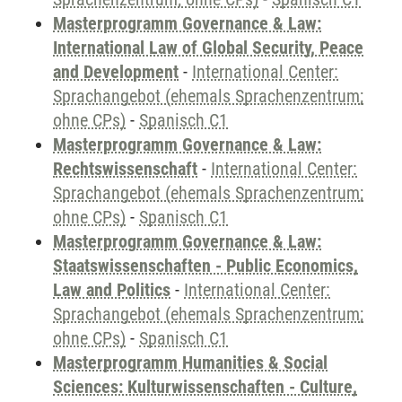
Masterprogramm Governance & Law:
International Law of Global Security, Peace
and Development
-
International Center:
Sprachangebot (ehemals Sprachenzentrum;
ohne CPs)
-
Spanisch C1
Masterprogramm Governance & Law:
Rechtswissenschaft
-
International Center:
Sprachangebot (ehemals Sprachenzentrum;
ohne CPs)
-
Spanisch C1
Masterprogramm Governance & Law:
Staatswissenschaften - Public Economics,
Law and Politics
-
International Center:
Sprachangebot (ehemals Sprachenzentrum;
ohne CPs)
-
Spanisch C1
Masterprogramm Humanities & Social
Sciences: Kulturwissenschaften - Culture,