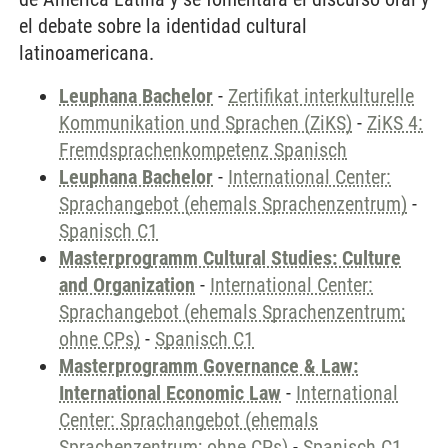
el debate sobre la identidad cultural
latinoamericana.
Leuphana Bachelor
-
Zertifikat interkulturelle
Kommunikation und Sprachen (ZiKS)
-
ZiKS 4:
Fremdsprachenkompetenz Spanisch
Leuphana Bachelor
-
International Center:
Sprachangebot (ehemals Sprachenzentrum)
-
Spanisch C1
Masterprogramm Cultural Studies: Culture
and Organization
-
International Center:
Sprachangebot (ehemals Sprachenzentrum;
ohne CPs)
-
Spanisch C1
Masterprogramm Governance & Law:
International Economic Law
-
International
Center: Sprachangebot (ehemals
Sprachenzentrum; ohne CPs)
-
Spanisch C1