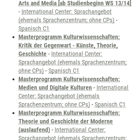
Arts and Media [ab Studienbeginn WS 13/14]
-
International Center: Sprachangebot
(ehemals Sprachenzentrum; ohne CPs)
-
Spanisch C1
Masterprogramm Kulturwissenschaften:
Kritik der Gegenwart - Künste, Theorie,
Geschichte
-
International Center:
Sprachangebot (ehemals Sprachenzentrum;
ohne CPs)
-
Spanisch C1
Masterprogramm Kulturwissenschaften:
Medien und Digitale Kulturen
-
International
Center: Sprachangebot (ehemals
Sprachenzentrum; ohne CPs)
-
Spanisch C1
Masterprogramm Kulturwissenschaften:
Theorie und Geschichte der Moderne
(auslaufend)
-
International Center:
Sprachangebot (ehemals Sprachenzentrum;