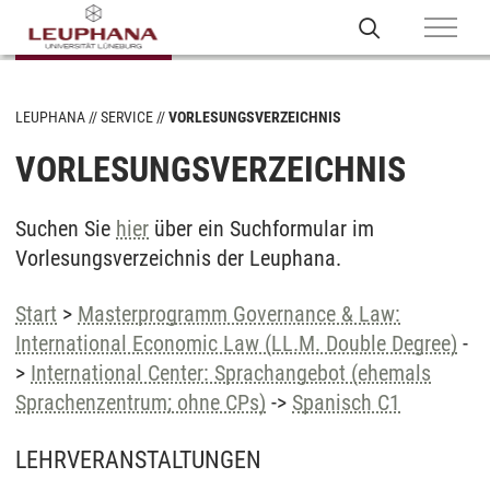
LEUPHANA
SERVICE
VORLESUNGSVERZEICHNIS
VORLESUNGSVERZEICHNIS
Suchen Sie
hier
über ein Suchformular im
Vorlesungsverzeichnis der Leuphana.
Start
>
Masterprogramm Governance & Law:
International Economic Law (LL.M. Double Degree)
-
>
International Center: Sprachangebot (ehemals
Sprachenzentrum; ohne CPs)
->
Spanisch C1
LEHRVERANSTALTUNGEN