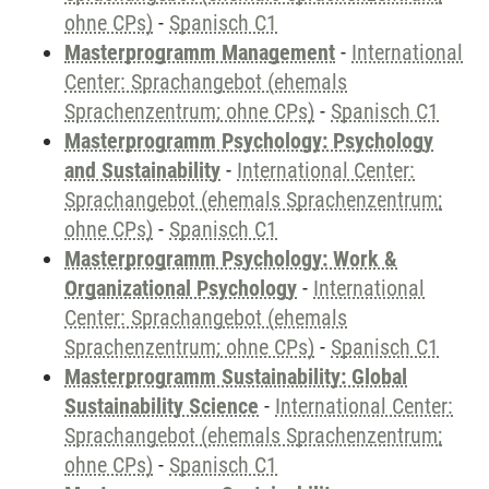
ohne CPs)
-
Spanisch C1
Masterprogramm Management
-
International
Center: Sprachangebot (ehemals
Sprachenzentrum; ohne CPs)
-
Spanisch C1
Masterprogramm Psychology: Psychology
and Sustainability
-
International Center:
Sprachangebot (ehemals Sprachenzentrum;
ohne CPs)
-
Spanisch C1
Masterprogramm Psychology: Work &
Organizational Psychology
-
International
Center: Sprachangebot (ehemals
Sprachenzentrum; ohne CPs)
-
Spanisch C1
Masterprogramm Sustainability: Global
Sustainability Science
-
International Center:
Sprachangebot (ehemals Sprachenzentrum;
ohne CPs)
-
Spanisch C1