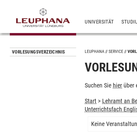
UNIVERSITÄT
STUDI
LEUPHANA
SERVICE
VORL
VORLESUNGSVERZEICHNIS
VORLESUN
Suchen Sie
hier
über 
Start
>
Lehramt an Be
Unterrichtsfach Engli
Keine Veranstaltu