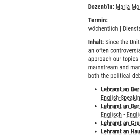
Dozent/in:
Maria Mo
Termin:
wöchentlich | Dienst
Inhalt:
Since the Unit
an often controversia
approach our topics n
mainstream and marg
both the political de
Lehramt an Ber
English-Speakin
Lehramt an Ber
Englisch
-
Engli
Lehramt an Gr
Lehramt an Hau