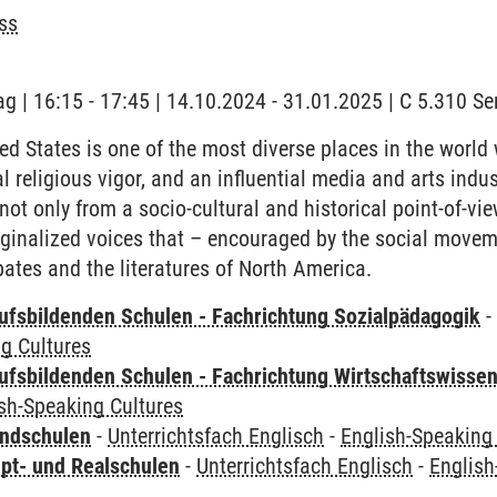
ss
ag | 16:15 - 17:45 | 14.10.2024 - 31.01.2025 | C 5.310 
ed States is one of the most diverse places in the world w
l religious vigor, and an influential media and arts indust
ot only from a socio-cultural and historical point-of-view
inalized voices that – encouraged by the social movem
bates and the literatures of North America.
ufsbildenden Schulen - Fachrichtung Sozialpädagogik
g Cultures
ufsbildenden Schulen - Fachrichtung Wirtschaftswisse
sh-Speaking Cultures
undschulen
-
Unterrichtsfach Englisch
-
English-Speaking
pt- und Realschulen
-
Unterrichtsfach Englisch
-
English