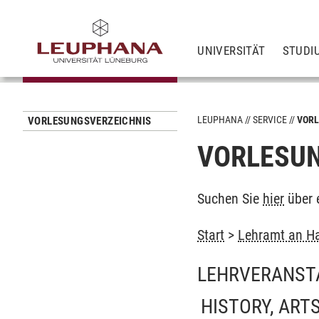
UNIVERSITÄT
STUDI
LEUPHANA
SERVICE
VORL
VORLESUNGSVERZEICHNIS
VORLESUN
Suchen Sie
hier
über 
Start
>
Lehramt an Ha
LEHRVERANST
HISTORY, ART