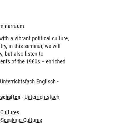
Seminarraum
ith a vibrant political culture,
ry, in this seminar, we will
, but also listen to
ents of the 1960s – enriched
-
Unterrichtsfach Englisch
-
nschaften
-
Unterrichtsfach
 Cultures
-Speaking Cultures