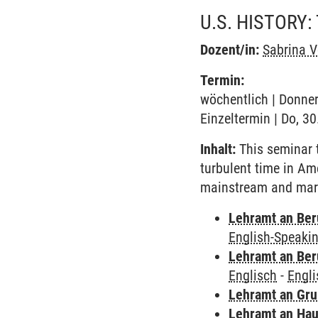
U.S. HISTORY:
Dozent/in:
Sabrina V
Termin:
wöchentlich | Donner
Einzeltermin | Do, 3
Inhalt:
This seminar t
turbulent time in Am
mainstream and marg
Lehramt an Ber
English-Speakin
Lehramt an Ber
Englisch
-
Engli
Lehramt an Gr
Lehramt an Hau