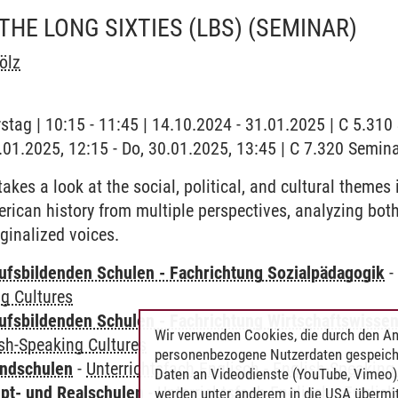
 THE LONG SIXTIES (LBS)
(SEMINAR)
ölz
stag | 10:15 - 11:45 | 14.10.2024 - 31.01.2025 | C 5.31
0.01.2025, 12:15 - Do, 30.01.2025, 13:45 | C 7.320 Semi
akes a look at the social, political, and cultural themes 
erican history from multiple perspectives, analyzing bot
inalized voices.
ufsbildenden Schulen - Fachrichtung Sozialpädagogik
g Cultures
ufsbildenden Schulen - Fachrichtung Wirtschaftswisse
Wir verwenden Cookies, die durch den An
sh-Speaking Cultures
personenbezogene Nutzerdaten gespeich
undschulen
-
Unterrichtsfach Englisch
-
English-Speaking
Daten an Videodienste (YouTube, Vimeo),
pt- und Realschulen
-
Unterrichtsfach Englisch
-
English
werden unter anderem in die USA übermit