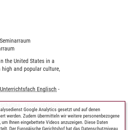
0 Seminarraum
narraum
in the United States in a
h high and popular culture,
-
Unterrichtsfach Englisch
-
nschaften
-
Unterrichtsfach
alysedienst Google Analytics gesetzt und auf denen
ert werden. Zudem übermitteln wir weitere personenbezogene
 Cultures
 um Ihnen eingebettete Videos anzuzeigen. Diese Daten
-Speaking Cultures
telt. Der Europäische Gerichtshof hat das Datenschutzniveau