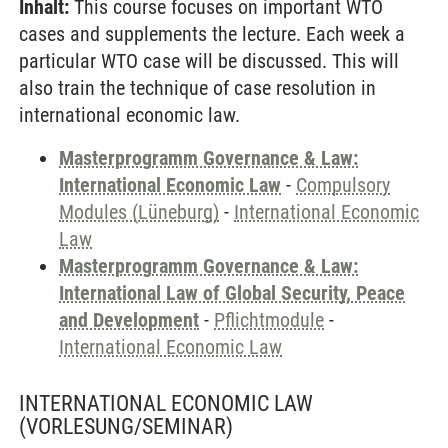
Inhalt:
This course focuses on important WTO
cases and supplements the lecture. Each week a
particular WTO case will be discussed. This will
also train the technique of case resolution in
international economic law.
Masterprogramm Governance & Law:
International Economic Law
-
Compulsory
Modules (Lüneburg)
-
International Economic
Law
Masterprogramm Governance & Law:
International Law of Global Security, Peace
and Development
-
Pflichtmodule
-
International Economic Law
INTERNATIONAL ECONOMIC LAW
(VORLESUNG/SEMINAR)