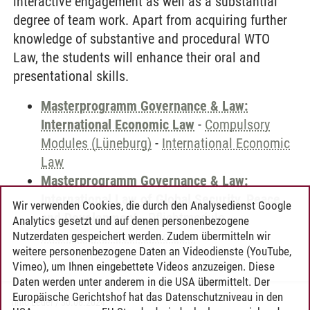
interactive engagement as well as a substantial
degree of team work. Apart from acquiring further
knowledge of substantive and procedural WTO
Law, the students will enhance their oral and
presentational skills.
Masterprogramm Governance & Law:
International Economic Law
-
Compulsory
Modules (Lüneburg)
-
International Economic
Law
Masterprogramm Governance & Law:
International Law of Global Security, Peace
Wir verwenden Cookies, die durch den Analysedienst Google
and Development
-
Pflichtmodule
-
Analytics gesetzt und auf denen personenbezogene
International Economic Law
Nutzerdaten gespeichert werden. Zudem übermitteln wir
weitere personenbezogene Daten an Videodienste (YouTube,
Vimeo), um Ihnen eingebettete Videos anzuzeigen. Diese
Daten werden unter anderem in die USA übermittelt. Der
Europäische Gerichtshof hat das Datenschutzniveau in den
Timo Leder
/
30.06.2024