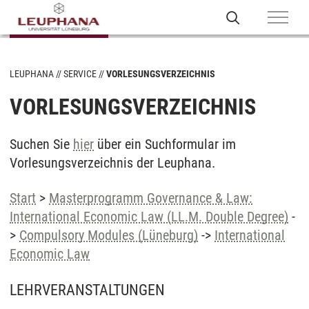
LEUPHANA
SERVICE
VORLESUNGSVERZEICHNIS
VORLESUNGSVERZEICHNIS
Suchen Sie
hier
über ein Suchformular im
Vorlesungsverzeichnis der Leuphana.
Start
>
Masterprogramm Governance & Law:
International Economic Law (LL.M. Double Degree)
-
>
Compulsory Modules (Lüneburg)
->
International
Economic Law
LEHRVERANSTALTUNGEN