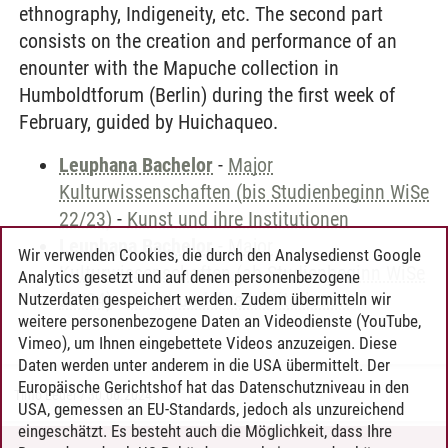
ethnography, Indigeneity, etc. The second part
consists on the creation and performance of an
enounter with the Mapuche collection in
Humboldtforum (Berlin) during the first week of
February, guided by Huichaqueo.
Leuphana Bachelor
-
Major
Kulturwissenschaften (bis Studienbeginn WiSe
22/23)
-
Kunst und ihre Institutionen
Leuphana Bachelor
-
Major
Wir verwenden Cookies, die durch den Analysedienst Google
Kulturwissenschaften (ab Studienbeginn WiSe
Analytics gesetzt und auf denen personenbezogene
23/24)
-
Kunst und ihre Institutionen
Nutzerdaten gespeichert werden. Zudem übermitteln wir
weitere personenbezogene Daten an Videodienste (YouTube,
Vimeo), um Ihnen eingebettete Videos anzuzeigen. Diese
Daten werden unter anderem in die USA übermittelt. Der
Europäische Gerichtshof hat das Datenschutzniveau in den
Timo Leder
/
30.06.2024
USA, gemessen an EU-Standards, jedoch als unzureichend
eingeschätzt. Es besteht auch die Möglichkeit, dass Ihre