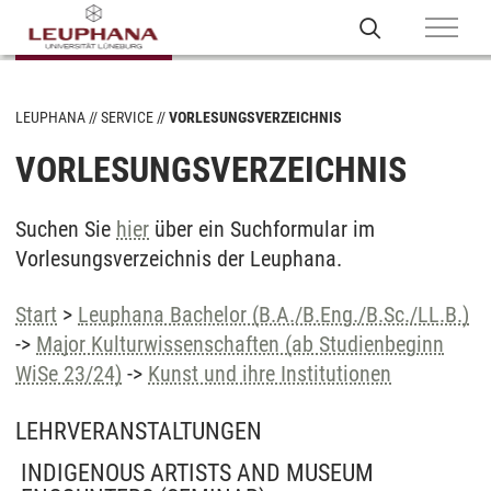
LEUPHANA
SERVICE
VORLESUNGSVERZEICHNIS
VORLESUNGSVERZEICHNIS
Suchen Sie
hier
über ein Suchformular im
Vorlesungsverzeichnis der Leuphana.
Start
>
Leuphana Bachelor (B.A./B.Eng./B.Sc./LL.B.)
->
Major Kulturwissenschaften (ab Studienbeginn
WiSe 23/24)
->
Kunst und ihre Institutionen
LEHRVERANSTALTUNGEN
INDIGENOUS ARTISTS AND MUSEUM