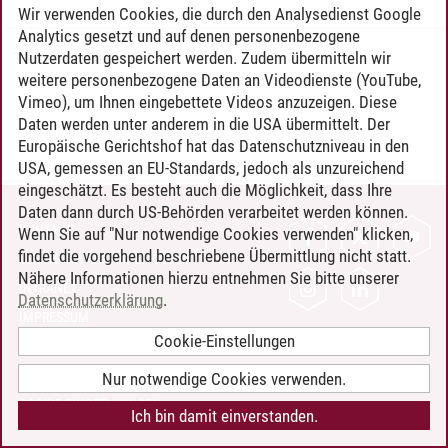
Wir verwenden Cookies, die durch den Analysedienst Google
Analytics gesetzt und auf denen personenbezogene
Nutzerdaten gespeichert werden. Zudem übermitteln wir
Timo Leder
/
30.06.2024
weitere personenbezogene Daten an Videodienste (YouTube,
Vimeo), um Ihnen eingebettete Videos anzuzeigen. Diese
Daten werden unter anderem in die USA übermittelt. Der
Europäische Gerichtshof hat das Datenschutzniveau in den
USA, gemessen an EU-Standards, jedoch als unzureichend
eingeschätzt. Es besteht auch die Möglichkeit, dass Ihre
Daten dann durch US-Behörden verarbeitet werden können.
KONTAKT
Wenn Sie auf "Nur notwendige Cookies verwenden" klicken,
findet die vorgehend beschriebene Übermittlung nicht statt.
LEUPHANA ALS ARBEITGEBER
Nähere Informationen hierzu entnehmen Sie bitte unserer
INTRANET
Datenschutzerklärung
.
IMPRESSUM
Cookie-Einstellungen
DATENSCHUTZ
BARRIEREFREIHEIT
Nur notwendige Cookies verwenden.
COOKIE-EINSTELLUNGEN
Ich bin damit einverstanden.