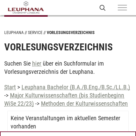
LEUPHANA
SERVICE
VORLESUNGSVERZEICHNIS
VORLESUNGSVERZEICHNIS
Suchen Sie
hier
über ein Suchformular im
Vorlesungsverzeichnis der Leuphana.
Start
>
Leuphana Bachelor (B.A./B.Eng./B.Sc./LL.B.)
->
Major Kulturwissenschaften (bis Studienbeginn
WiSe 22/23)
->
Methoden der Kulturwissenschaften
Keine Veranstaltungen im aktuellen Semester
vorhanden