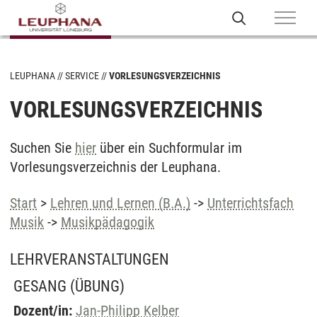
LEUPHANA
SERVICE
VORLESUNGSVERZEICHNIS
VORLESUNGSVERZEICHNIS
Suchen Sie
hier
über ein Suchformular im
Vorlesungsverzeichnis der Leuphana.
Start
>
Lehren und Lernen (B.A.)
->
Unterrichtsfach
Musik
->
Musikpädagogik
LEHRVERANSTALTUNGEN
GESANG
(ÜBUNG)
Dozent/in:
Jan-Philipp Kelber