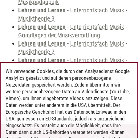
Musikpädagogik
Lehren und Lernen
-
Unterrichtsfach Musik
-
Musiktheorie 3
Lehren und Lernen
-
Unterrichtsfach Musik
-
Grundlagen der Musikvermittlung
Lehren und Lernen
-
Unterrichtsfach Musik
-
Musiktheorie 2
Lehren und Lernen
-
Unterrichtsfach Musik
-
Musikwissenschaft 2
Wir verwenden Cookies, die durch den Analysedienst Google
Lehren und Lernen
-
Unterrichtsfach Musik
-
Analytics gesetzt und auf denen personenbezogene
Musiktheorie 1
Nutzerdaten gespeichert werden. Zudem übermitteln wir
weitere personenbezogene Daten an Videodienste (YouTube,
Vimeo), um Ihnen eingebettete Videos anzuzeigen. Diese
Daten werden unter anderem in die USA übermittelt. Der
Europäische Gerichtshof hat das Datenschutzniveau in den
Timo Leder
/
30.06.2024
USA, gemessen an EU-Standards, jedoch als unzureichend
eingeschätzt. Es besteht auch die Möglichkeit, dass Ihre
Daten dann durch US-Behörden verarbeitet werden können.
KONTAKT