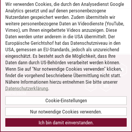
Wir verwenden Cookies, die durch den Analysedienst Google
Analytics gesetzt und auf denen personenbezogene
Nutzerdaten gespeichert werden. Zudem übermitteln wir
Timo Leder
/
30.06.2024
weitere personenbezogene Daten an Videodienste (YouTube,
Vimeo), um Ihnen eingebettete Videos anzuzeigen. Diese
Daten werden unter anderem in die USA übermittelt. Der
Europäische Gerichtshof hat das Datenschutzniveau in den
USA, gemessen an EU-Standards, jedoch als unzureichend
eingeschätzt. Es besteht auch die Möglichkeit, dass Ihre
Daten dann durch US-Behörden verarbeitet werden können.
KONTAKT
Wenn Sie auf "Nur notwendige Cookies verwenden" klicken,
findet die vorgehend beschriebene Übermittlung nicht statt.
LEUPHANA ALS ARBEITGEBER
Nähere Informationen hierzu entnehmen Sie bitte unserer
INTRANET
Datenschutzerklärung
.
IMPRESSUM
Cookie-Einstellungen
DATENSCHUTZ
BARRIEREFREIHEIT
Nur notwendige Cookies verwenden.
COOKIE-EINSTELLUNGEN
Ich bin damit einverstanden.