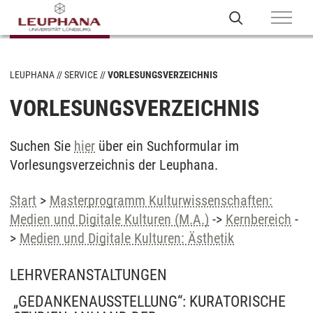
LEUPHANA
SERVICE
VORLESUNGSVERZEICHNIS
VORLESUNGSVERZEICHNIS
Suchen Sie
hier
über ein Suchformular im
Vorlesungsverzeichnis der Leuphana.
Start
>
Masterprogramm Kulturwissenschaften:
Medien und Digitale Kulturen (M.A.)
->
Kernbereich
-
>
Medien und Digitale Kulturen: Ästhetik
LEHRVERANSTALTUNGEN
„GEDANKENAUSSTELLUNG“: KURATORISCHE