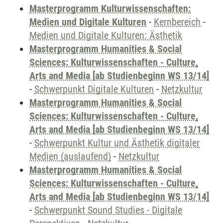
Masterprogramm Kulturwissenschaften:
Medien und Digitale Kulturen
-
Kernbereich
-
Medien und Digitale Kulturen: Ästhetik
Masterprogramm Humanities & Social
Sciences: Kulturwissenschaften - Culture,
Arts and Media [ab Studienbeginn WS 13/14]
-
Schwerpunkt Digitale Kulturen
-
Netzkultur
Masterprogramm Humanities & Social
Sciences: Kulturwissenschaften - Culture,
Arts and Media [ab Studienbeginn WS 13/14]
-
Schwerpunkt Kultur und Ästhetik digitaler
Medien (auslaufend)
-
Netzkultur
Masterprogramm Humanities & Social
Sciences: Kulturwissenschaften - Culture,
Arts and Media [ab Studienbeginn WS 13/14]
-
Schwerpunkt Sound Studies - Digitale