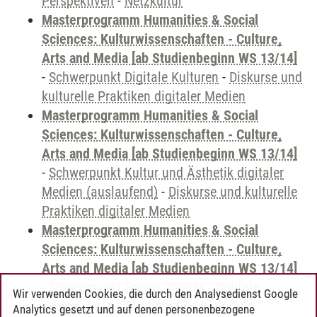
Perspektiven
-
Netzkultur
Masterprogramm Humanities & Social
Sciences: Kulturwissenschaften - Culture,
Arts and Media [ab Studienbeginn WS 13/14]
-
Schwerpunkt Digitale Kulturen
-
Diskurse und
kulturelle Praktiken digitaler Medien
Masterprogramm Humanities & Social
Sciences: Kulturwissenschaften - Culture,
Arts and Media [ab Studienbeginn WS 13/14]
-
Schwerpunkt Kultur und Ästhetik digitaler
Medien (auslaufend)
-
Diskurse und kulturelle
Praktiken digitaler Medien
Masterprogramm Humanities & Social
Sciences: Kulturwissenschaften - Culture,
Arts and Media [ab Studienbeginn WS 13/14]
-
Schwerpunkt Sound Studies - Digitale
Wir verwenden Cookies, die durch den Analysedienst Google
Perspektiven
-
Diskurse und kulturelle
Analytics gesetzt und auf denen personenbezogene