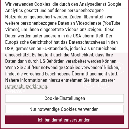
Wir verwenden Cookies, die durch den Analysedienst Google
Analytics gesetzt und auf denen personenbezogene
Nutzerdaten gespeichert werden. Zudem übermitteln wir
Timo Leder
/
30.06.2024
weitere personenbezogene Daten an Videodienste (YouTube,
Vimeo), um Ihnen eingebettete Videos anzuzeigen. Diese
Daten werden unter anderem in die USA übermittelt. Der
Europäische Gerichtshof hat das Datenschutzniveau in den
USA, gemessen an EU-Standards, jedoch als unzureichend
eingeschätzt. Es besteht auch die Möglichkeit, dass Ihre
Daten dann durch US-Behörden verarbeitet werden können.
KONTAKT
Wenn Sie auf "Nur notwendige Cookies verwenden" klicken,
findet die vorgehend beschriebene Übermittlung nicht statt.
LEUPHANA ALS ARBEITGEBER
Nähere Informationen hierzu entnehmen Sie bitte unserer
INTRANET
Datenschutzerklärung
.
IMPRESSUM
Cookie-Einstellungen
DATENSCHUTZ
BARRIEREFREIHEIT
Nur notwendige Cookies verwenden.
COOKIE-EINSTELLUNGEN
Ich bin damit einverstanden.