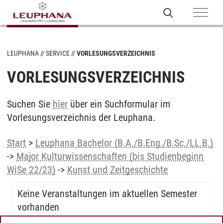
LEUPHANA
SERVICE
VORLESUNGSVERZEICHNIS
VORLESUNGSVERZEICHNIS
Suchen Sie
hier
über ein Suchformular im
Vorlesungsverzeichnis der Leuphana.
Start
>
Leuphana Bachelor (B.A./B.Eng./B.Sc./LL.B.)
->
Major Kulturwissenschaften (bis Studienbeginn
WiSe 22/23)
->
Kunst und Zeitgeschichte
Keine Veranstaltungen im aktuellen Semester
vorhanden