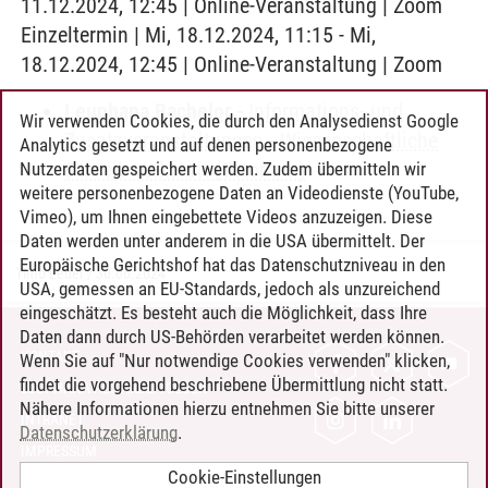
11.12.2024, 12:45 | Online-Veranstaltung | Zoom
Einzeltermin | Mi, 18.12.2024, 11:15 - Mi,
18.12.2024, 12:45 | Online-Veranstaltung | Zoom
Leuphana Bachelor
-
Informations- und
Wir verwenden Cookies, die durch den Analysedienst Google
Zusatzveranstaltungen
-
Wissenschaftliche
Analytics gesetzt und auf denen personenbezogene
Schreibwerkstatt (Tutorium)
Nutzerdaten gespeichert werden. Zudem übermitteln wir
weitere personenbezogene Daten an Videodienste (YouTube,
Vimeo), um Ihnen eingebettete Videos anzuzeigen. Diese
Daten werden unter anderem in die USA übermittelt. Der
Europäische Gerichtshof hat das Datenschutzniveau in den
Timo Leder
/
30.06.2024
USA, gemessen an EU-Standards, jedoch als unzureichend
eingeschätzt. Es besteht auch die Möglichkeit, dass Ihre
Daten dann durch US-Behörden verarbeitet werden können.
KONTAKT
Wenn Sie auf "Nur notwendige Cookies verwenden" klicken,
findet die vorgehend beschriebene Übermittlung nicht statt.
LEUPHANA ALS ARBEITGEBER
Nähere Informationen hierzu entnehmen Sie bitte unserer
INTRANET
Datenschutzerklärung
.
IMPRESSUM
Cookie-Einstellungen
DATENSCHUTZ