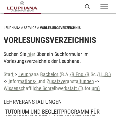
LEUPHANA
SERVICE
VORLESUNGSVERZEICHNIS
VORLESUNGSVERZEICHNIS
Suchen Sie
hier
über ein Suchformular im
Vorlesungsverzeichnis der Leuphana.
Start
>
Leuphana Bachelor (B.A./B.Eng./B.Sc./LL.B.)
->
Informations- und Zusatzveranstaltungen
->
Wissenschaftliche Schreibwerkstatt (Tutorium)
LEHRVERANSTALTUNGEN
TUTORIUM UND BEGLEITPROGRAMM FÜR