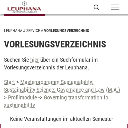
LEUPHANA
SERVICE
VORLESUNGSVERZEICHNIS
VORLESUNGSVERZEICHNIS
Suchen Sie
hier
über ein Suchformular im
Vorlesungsverzeichnis der Leuphana.
Start
>
Masterprogramm Sustainability:
Sustainability Science: Governance and Law (M.A.)
-
>
Profilmodule
->
Governing transformation to
sustainability
Keine Veranstaltungen im aktuellen Semester
vorhanden