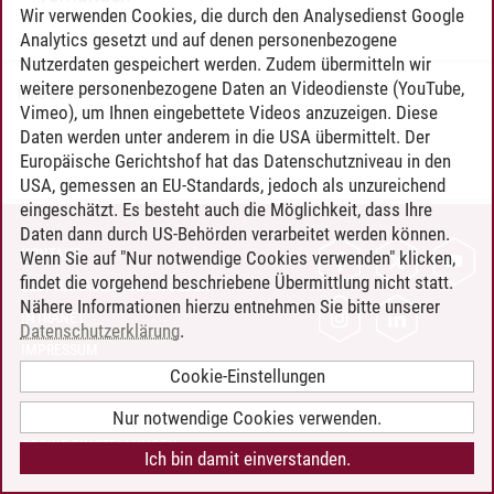
Wir verwenden Cookies, die durch den Analysedienst Google
Analytics gesetzt und auf denen personenbezogene
Nutzerdaten gespeichert werden. Zudem übermitteln wir
weitere personenbezogene Daten an Videodienste (YouTube,
Timo Leder
/
30.06.2024
Vimeo), um Ihnen eingebettete Videos anzuzeigen. Diese
Daten werden unter anderem in die USA übermittelt. Der
Europäische Gerichtshof hat das Datenschutzniveau in den
USA, gemessen an EU-Standards, jedoch als unzureichend
eingeschätzt. Es besteht auch die Möglichkeit, dass Ihre
Daten dann durch US-Behörden verarbeitet werden können.
KONTAKT
Wenn Sie auf "Nur notwendige Cookies verwenden" klicken,
findet die vorgehend beschriebene Übermittlung nicht statt.
LEUPHANA ALS ARBEITGEBER
Nähere Informationen hierzu entnehmen Sie bitte unserer
INTRANET
Datenschutzerklärung
.
IMPRESSUM
Cookie-Einstellungen
DATENSCHUTZ
BARRIEREFREIHEIT
Nur notwendige Cookies verwenden.
COOKIE-EINSTELLUNGEN
Ich bin damit einverstanden.