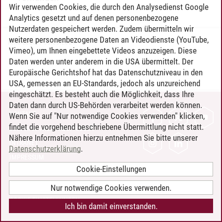
Wir verwenden Cookies, die durch den Analysedienst Google
Analytics gesetzt und auf denen personenbezogene
Nutzerdaten gespeichert werden. Zudem übermitteln wir
weitere personenbezogene Daten an Videodienste (YouTube,
Timo Leder
/
30.06.2024
Vimeo), um Ihnen eingebettete Videos anzuzeigen. Diese
Daten werden unter anderem in die USA übermittelt. Der
Europäische Gerichtshof hat das Datenschutzniveau in den
USA, gemessen an EU-Standards, jedoch als unzureichend
eingeschätzt. Es besteht auch die Möglichkeit, dass Ihre
Daten dann durch US-Behörden verarbeitet werden können.
KONTAKT
Wenn Sie auf "Nur notwendige Cookies verwenden" klicken,
findet die vorgehend beschriebene Übermittlung nicht statt.
LEUPHANA ALS ARBEITGEBER
Nähere Informationen hierzu entnehmen Sie bitte unserer
INTRANET
Datenschutzerklärung
.
IMPRESSUM
Cookie-Einstellungen
DATENSCHUTZ
BARRIEREFREIHEIT
Nur notwendige Cookies verwenden.
COOKIE-EINSTELLUNGEN
Ich bin damit einverstanden.