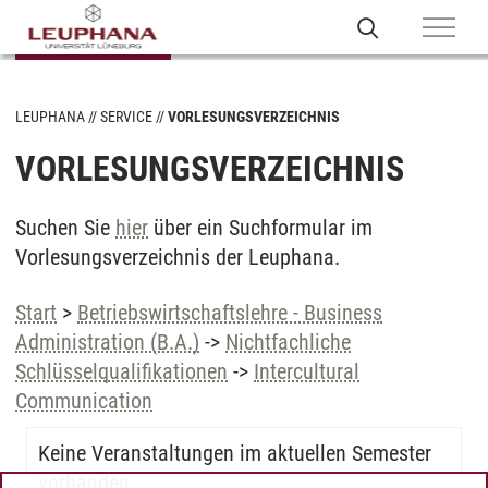
LEUPHANA
SERVICE
VORLESUNGSVERZEICHNIS
VORLESUNGSVERZEICHNIS
Suchen Sie
hier
über ein Suchformular im
Vorlesungsverzeichnis der Leuphana.
Start
>
Betriebswirtschaftslehre - Business
Administration (B.A.)
->
Nichtfachliche
Schlüsselqualifikationen
->
Intercultural
Communication
Keine Veranstaltungen im aktuellen Semester
vorhanden