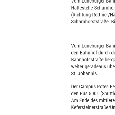
Vom Lüneburger Bahn
Haltestelle Scharnho
(Richtung Rettmer/H
Scharnhorststraße. Bi
Vom Lüneburger Bahnh
den Bahnhof durch de
Bahnhofsstraße berga
weiter geradeaus übe
St. Johannis.
Der Campus Rotes Fe
den Bus 5001 (Shuttle
Am Ende des mittlere
Kefersteinerstraße/Un