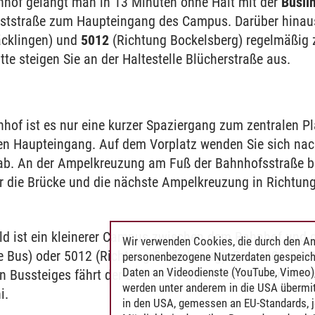
hof gelangt man in 13 Minuten ohne Halt mit der
Busli
rststraße zum Haupteingang des Campus. Darüber hinau
äcklingen) und
5012
(Richtung Bockelsberg) regelmäßi
tte steigen Sie an der Haltestelle Blücherstraße aus.
of ist es nur eine kurzer Spaziergang zum zentralen Pl
n Haupteingang. Auf dem Vorplatz wenden Sie sich nach
b. An der Ampelkreuzung am Fuß der Bahnhofsstraße bi
r die Brücke und die nächste Ampelkreuzung in Richtung
ld ist ein kleinerer Campus zwischen dem Bahnhof un
Wir verwenden Cookies, die durch den An
 Bus) oder 5012 (Richtung:Bockelsberg). Bus 5001 fährt 
personenbezogene Nutzerdaten gespeich
Daten an Videodienste (YouTube, Vimeo),
n Bussteiges fährt der Bus 5012. Die Haltestelle am Ca
werden unter anderem in die USA übermit
i.
in den USA, gemessen an EU-Standards, j