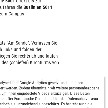
nie 5001
direkt bis zur
s fahren die
Buslinien 5011
g zum Campus
atz "Am Sande". Verlassen Sie
 links und folgen der
egen Sie rechts ab und laufen
 des (schiefen) Kirchturms von
d dem Hauptcampus. Nehmen Sie
alysedienst Google Analytics gesetzt und auf denen
direkt neben der Plattform 1.
ert werden. Zudem übermitteln wir weitere personenbezogene
 um Ihnen eingebettete Videos anzuzeigen. Diese Daten
mpus heißt
telt. Der Europäische Gerichtshof hat das Datenschutzniveau
edoch als unzureichend eingeschätzt. Es besteht auch die