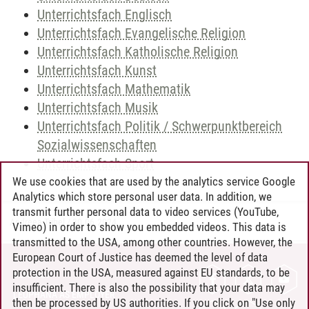
Unterrichtsfach Englisch
Unterrichtsfach Evangelische Religion
Unterrichtsfach Katholische Religion
Unterrichtsfach Kunst
Unterrichtsfach Mathematik
Unterrichtsfach Musik
Unterrichtsfach Politik / Schwerpunktbereich
Sozialwissenschaften
Unterrichtsfach Sport
We use cookies that are used by the analytics service Google
Analytics which store personal user data. In addition, we
transmit further personal data to video services (YouTube,
Andreea Tribel
/
30.06.2024
Vimeo) in order to show you embedded videos. This data is
transmitted to the USA, among other countries. However, the
European Court of Justice has deemed the level of data
protection in the USA, measured against EU standards, to be
CONTACT
insufficient. There is also the possibility that your data may
LEUPHANA AS EMPLOYER
then be processed by US authorities. If you click on "Use only