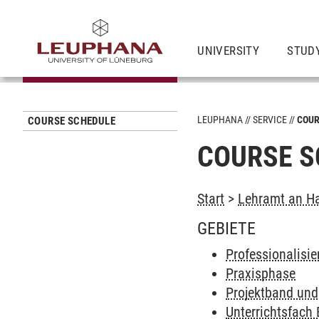
UNIVERSITY
STUD
LEUPHANA
SERVICE
COUR
COURSE SCHEDULE
COURSE S
Start
>
Lehramt an Ha
GEBIETE
Professionalisi
Praxisphase
Projektband und
Unterrichtsfach 