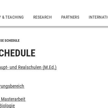
Y & TEACHING
RESEARCH
PARTNERS
INTERNAT
SE SCHEDULE
CHEDULE
upt- und Realschulen (M.Ed.)
erungsbereich
 Masterarbeit
Biologie