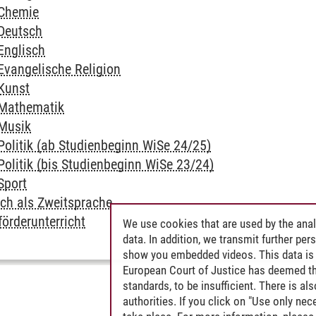
 Chemie
 Deutsch
Englisch
Evangelische Religion
 Kunst
 Mathematik
 Musik
Politik (ab Studienbeginn WiSe 24/25)
Politik (bis Studienbeginn WiSe 23/24)
Sport
tsch als Zweitsprache
tförderunterricht
We use cookies that are used by the anal
data. In addition, we transmit further pe
show you embedded videos. This data is 
European Court of Justice has deemed th
standards, to be insufficient. There is a
authorities. If you click on "Use only ne