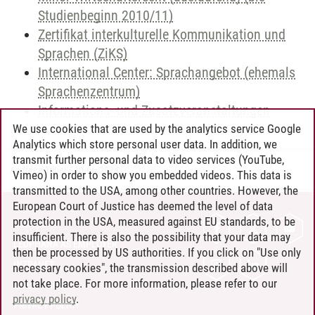
Studienbeginn 2010/11)
Zertifikat interkulturelle Kommunikation und
Sprachen (ZiKS)
International Center: Sprachangebot (ehemals
Sprachenzentrum)
Informations- und Zusatzveranstaltungen
We use cookies that are used by the analytics service Google
Analytics which store personal user data. In addition, we
transmit further personal data to video services (YouTube,
Andreea Tribel
/
30.06.2024
Vimeo) in order to show you embedded videos. This data is
transmitted to the USA, among other countries. However, the
European Court of Justice has deemed the level of data
protection in the USA, measured against EU standards, to be
CONTACT
insufficient. There is also the possibility that your data may
LEUPHANA AS EMPLOYER
then be processed by US authorities. If you click on "Use only
INTRANET
necessary cookies", the transmission described above will
not take place. For more information, please refer to our
SITE NOTICE
privacy policy
.
PRIVACY POLICY