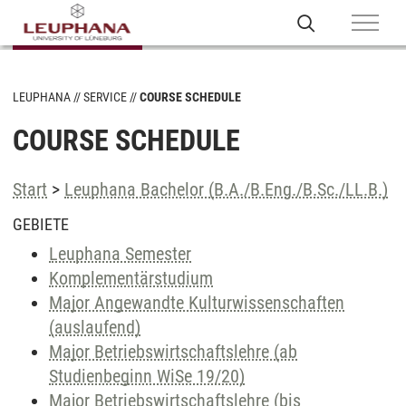
LEUPHANA
SERVICE
COURSE SCHEDULE
COURSE SCHEDULE
Start
>
Leuphana Bachelor (B.A./B.Eng./B.Sc./LL.B.)
GEBIETE
Leuphana Semester
Komplementärstudium
Major Angewandte Kulturwissenschaften
(auslaufend)
Major Betriebswirtschaftslehre (ab
Studienbeginn WiSe 19/20)
Major Betriebswirtschaftslehre (bis