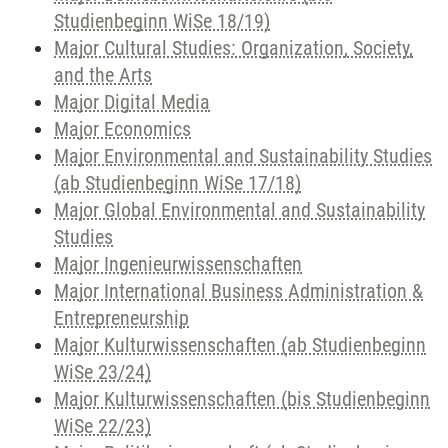
Studienbeginn WiSe 18/19)
Major Cultural Studies: Organization, Society,
and the Arts
Major Digital Media
Major Economics
Major Environmental and Sustainability Studies
(ab Studienbeginn WiSe 17/18)
Major Global Environmental and Sustainability
Studies
Major Ingenieurwissenschaften
Major International Business Administration &
Entrepreneurship
Major Kulturwissenschaften (ab Studienbeginn
WiSe 23/24)
Major Kulturwissenschaften (bis Studienbeginn
WiSe 22/23)