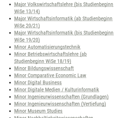
Major Volkswirtschaftslehre (bis Studienbeginn
WiSe 13/14)
Major Wirtschaftsinformatik (ab Studienbeginn
WiSe 20/21)
Major Wirtschaftsinformatik (bis Studienbeginn
WiSe 19/20)
Minor Automatisierungstechnik
Minor Betriebswirtschaftslehre (ab
Studienbeginn WiSe 18/19)
Minor Bildungswissenschaft
Minor Comparative Economic Law
Minor Digital Business
Minor Digitale Medien / Kulturinformatik
Minor Ingenieurwissenschaften (Grundlagen)
Minor Ingenieurwissenschaften (Vertiefung)
Minor Museum Studies