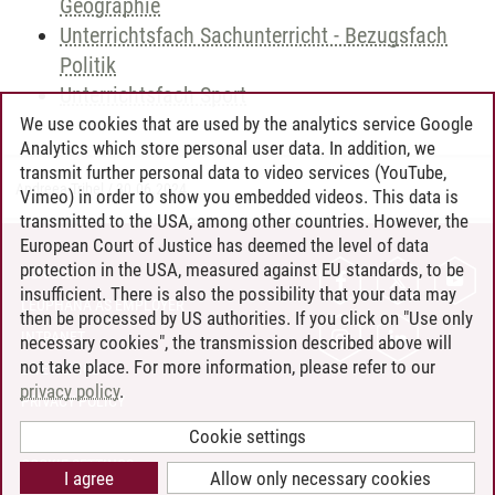
Geographie
Unterrichtsfach Sachunterricht - Bezugsfach
Politik
Unterrichtsfach Sport
We use cookies that are used by the analytics service Google
Analytics which store personal user data. In addition, we
transmit further personal data to video services (YouTube,
Andreea Tribel
/
30.06.2024
Vimeo) in order to show you embedded videos. This data is
transmitted to the USA, among other countries. However, the
European Court of Justice has deemed the level of data
protection in the USA, measured against EU standards, to be
CONTACT
insufficient. There is also the possibility that your data may
LEUPHANA AS EMPLOYER
then be processed by US authorities. If you click on "Use only
INTRANET
necessary cookies", the transmission described above will
not take place. For more information, please refer to our
SITE NOTICE
privacy policy
.
PRIVACY POLICY
ACCESSIBILITY
Cookie settings
COOKIE SETTINGS
I agree
Allow only necessary cookies