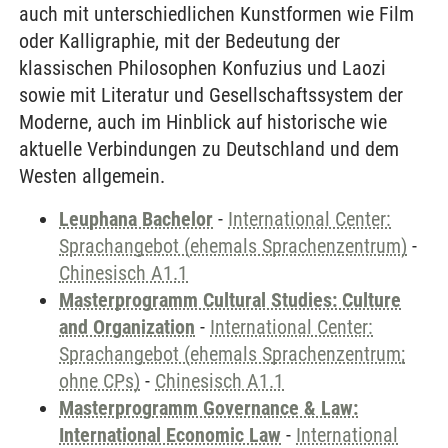
auch mit unterschiedlichen Kunstformen wie Film
oder Kalligraphie, mit der Bedeutung der
klassischen Philosophen Konfuzius und Laozi
sowie mit Literatur und Gesellschaftssystem der
Moderne, auch im Hinblick auf historische wie
aktuelle Verbindungen zu Deutschland und dem
Westen allgemein.
Leuphana Bachelor
-
International Center:
Sprachangebot (ehemals Sprachenzentrum)
-
Chinesisch A1.1
Masterprogramm Cultural Studies: Culture
and Organization
-
International Center:
Sprachangebot (ehemals Sprachenzentrum;
ohne CPs)
-
Chinesisch A1.1
Masterprogramm Governance & Law:
International Economic Law
-
International