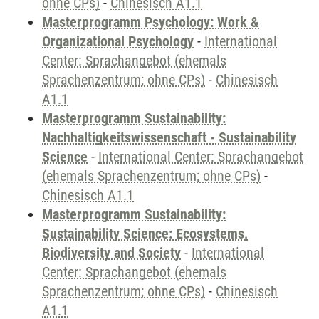
ohne CPs)
-
Chinesisch A1.1
Masterprogramm Psychology: Work &
Organizational Psychology
-
International
Center: Sprachangebot (ehemals
Sprachenzentrum; ohne CPs)
-
Chinesisch
A1.1
Masterprogramm Sustainability:
Nachhaltigkeitswissenschaft - Sustainability
Science
-
International Center: Sprachangebot
(ehemals Sprachenzentrum; ohne CPs)
-
Chinesisch A1.1
Masterprogramm Sustainability:
Sustainability Science: Ecosystems,
Biodiversity and Society
-
International
Center: Sprachangebot (ehemals
Sprachenzentrum; ohne CPs)
-
Chinesisch
A1.1