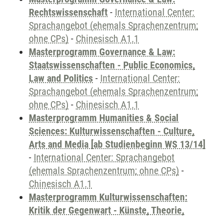
Rechtswissenschaft
-
International Center:
Sprachangebot (ehemals Sprachenzentrum;
ohne CPs)
-
Chinesisch A1.1
Masterprogramm Governance & Law:
Staatswissenschaften - Public Economics,
Law and Politics
-
International Center:
Sprachangebot (ehemals Sprachenzentrum;
ohne CPs)
-
Chinesisch A1.1
Masterprogramm Humanities & Social
Sciences: Kulturwissenschaften - Culture,
Arts and Media [ab Studienbeginn WS 13/14]
-
International Center: Sprachangebot
(ehemals Sprachenzentrum; ohne CPs)
-
Chinesisch A1.1
Masterprogramm Kulturwissenschaften:
Kritik der Gegenwart - Künste, Theorie,