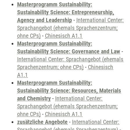
Masterprogramm Sustainability:
Sustainability Science: Entrepreneurship,
Agency and Leadership
-
International Center:
Sprachangebot (ehemals Sprachenzentrum;
ohne CPs)
-
Chinesisch A1.1
Masterprogramm Sustainability:
Sustainability Science: Governance and Law
-
International Center: Sprachangebot (ehemals
Sprachenzentrum; ohne CPs)
-
Chinesisch
A1.1
Masterprogramm Sustainability:
Sustainability Science: Resources, Materials
and Chemistry
-
International Center:
Sprachangebot (ehemals Sprachenzentrum;
ohne CPs)
-
Chinesisch A1.1
zusätzliche Angebote
-
International Center:
Sprachangebot (ehemals Sprachenzentrum)
-