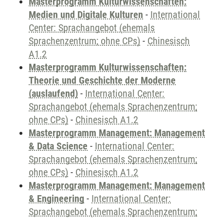
Masterprogramm Kulturwissenschaften:
Medien und Digitale Kulturen
-
International
Center: Sprachangebot (ehemals
Sprachenzentrum; ohne CPs)
-
Chinesisch
A1.2
Masterprogramm Kulturwissenschaften:
Theorie und Geschichte der Moderne
(auslaufend)
-
International Center:
Sprachangebot (ehemals Sprachenzentrum;
ohne CPs)
-
Chinesisch A1.2
Masterprogramm Management: Management
& Data Science
-
International Center:
Sprachangebot (ehemals Sprachenzentrum;
ohne CPs)
-
Chinesisch A1.2
Masterprogramm Management: Management
& Engineering
-
International Center:
Sprachangebot (ehemals Sprachenzentrum;