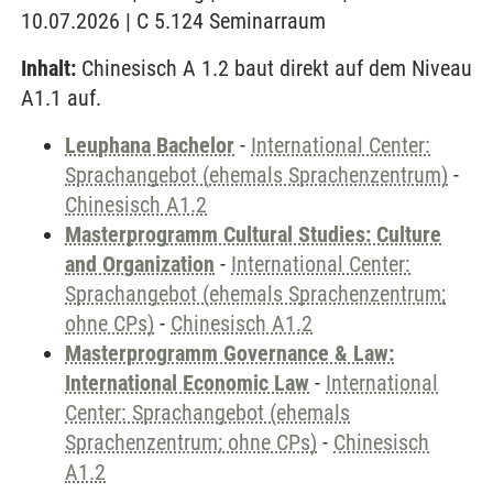
10.07.2026 | C 5.124 Seminarraum
Inhalt:
Chinesisch A 1.2 baut direkt auf dem Niveau
A1.1 auf.
Leuphana Bachelor
-
International Center:
Sprachangebot (ehemals Sprachenzentrum)
-
Chinesisch A1.2
Masterprogramm Cultural Studies: Culture
and Organization
-
International Center:
Sprachangebot (ehemals Sprachenzentrum;
ohne CPs)
-
Chinesisch A1.2
Masterprogramm Governance & Law:
International Economic Law
-
International
Center: Sprachangebot (ehemals
Sprachenzentrum; ohne CPs)
-
Chinesisch
A1.2