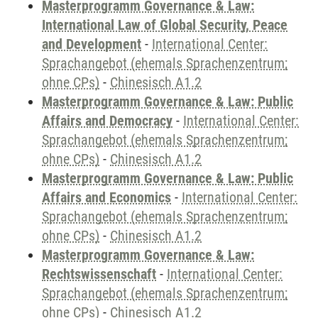
Masterprogramm Governance & Law:
International Law of Global Security, Peace
and Development
-
International Center:
Sprachangebot (ehemals Sprachenzentrum;
ohne CPs)
-
Chinesisch A1.2
Masterprogramm Governance & Law: Public
Affairs and Democracy
-
International Center:
Sprachangebot (ehemals Sprachenzentrum;
ohne CPs)
-
Chinesisch A1.2
Masterprogramm Governance & Law: Public
Affairs and Economics
-
International Center:
Sprachangebot (ehemals Sprachenzentrum;
ohne CPs)
-
Chinesisch A1.2
Masterprogramm Governance & Law:
Rechtswissenschaft
-
International Center:
Sprachangebot (ehemals Sprachenzentrum;
ohne CPs)
-
Chinesisch A1.2