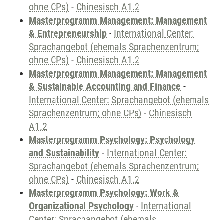
ohne CPs)
-
Chinesisch A1.2
Masterprogramm Management: Management
& Entrepreneurship
-
International Center:
Sprachangebot (ehemals Sprachenzentrum;
ohne CPs)
-
Chinesisch A1.2
Masterprogramm Management: Management
& Sustainable Accounting and Finance
-
International Center: Sprachangebot (ehemals
Sprachenzentrum; ohne CPs)
-
Chinesisch
A1.2
Masterprogramm Psychology: Psychology
and Sustainability
-
International Center:
Sprachangebot (ehemals Sprachenzentrum;
ohne CPs)
-
Chinesisch A1.2
Masterprogramm Psychology: Work &
Organizational Psychology
-
International
Center: Sprachangebot (ehemals