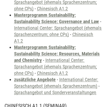
Sprachangebot (ehemals Sprachenzentrum;
ohne CPs)
-
Chinesisch A1.2
Masterprogramm Sustainability:
Sustainability Science: Governance and Law
-
International Center: Sprachangebot (ehemals
Sprachenzentrum; ohne CPs)
-
Chinesisch
A1.2
Masterprogramm Sustainability:
Sustainability Science: Resources, Materials
and Chemistry
-
International Center:
Sprachangebot (ehemals Sprachenzentrum;
ohne CPs)
-
Chinesisch A1.2
zusätzliche Angebote
-
International Center:
Sprachangebot (ehemals Sprachenzentrum)
-
Sprachangebot und Sonderveranstaltungen
CHINESISCH A1.1
(SEMINAR)