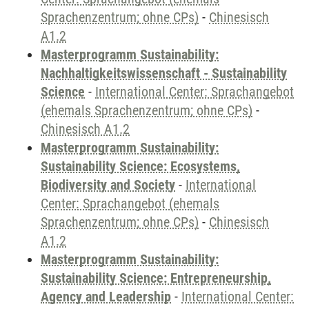
Sprachenzentrum; ohne CPs)
-
Chinesisch
A1.2
Masterprogramm Sustainability:
Nachhaltigkeitswissenschaft - Sustainability
Science
-
International Center: Sprachangebot
(ehemals Sprachenzentrum; ohne CPs)
-
Chinesisch A1.2
Masterprogramm Sustainability:
Sustainability Science: Ecosystems,
Biodiversity and Society
-
International
Center: Sprachangebot (ehemals
Sprachenzentrum; ohne CPs)
-
Chinesisch
A1.2
Masterprogramm Sustainability:
Sustainability Science: Entrepreneurship,
Agency and Leadership
-
International Center: