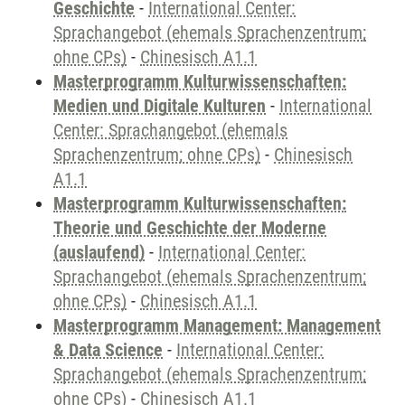
Geschichte
-
International Center:
Sprachangebot (ehemals Sprachenzentrum;
ohne CPs)
-
Chinesisch A1.1
Masterprogramm Kulturwissenschaften:
Medien und Digitale Kulturen
-
International
Center: Sprachangebot (ehemals
Sprachenzentrum; ohne CPs)
-
Chinesisch
A1.1
Masterprogramm Kulturwissenschaften:
Theorie und Geschichte der Moderne
(auslaufend)
-
International Center:
Sprachangebot (ehemals Sprachenzentrum;
ohne CPs)
-
Chinesisch A1.1
Masterprogramm Management: Management
& Data Science
-
International Center:
Sprachangebot (ehemals Sprachenzentrum;
ohne CPs)
-
Chinesisch A1.1