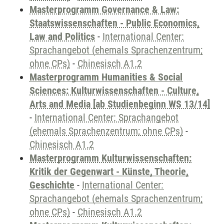
Masterprogramm Governance & Law:
Staatswissenschaften - Public Economics,
Law and Politics
-
International Center:
Sprachangebot (ehemals Sprachenzentrum;
ohne CPs)
-
Chinesisch A1.2
Masterprogramm Humanities & Social
Sciences: Kulturwissenschaften - Culture,
Arts and Media [ab Studienbeginn WS 13/14]
-
International Center: Sprachangebot
(ehemals Sprachenzentrum; ohne CPs)
-
Chinesisch A1.2
Masterprogramm Kulturwissenschaften:
Kritik der Gegenwart - Künste, Theorie,
Geschichte
-
International Center:
Sprachangebot (ehemals Sprachenzentrum;
ohne CPs)
-
Chinesisch A1.2