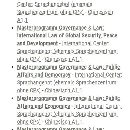
Center: Sprachangebot (ehemals
Sprachenzentrum; ohne CPs)
-
Chinesisch
A1.1
Masterprogramm Governance & Law:
International Law of Global Security, Peace
and Development
-
International Center:
Sprachangebot (ehemals Sprachenzentrum;
ohne CPs)
-
Chinesisch A1.1
Masterprogramm Governance & Law: Public
Affairs and Democracy
-
International Center:
Sprachangebot (ehemals Sprachenzentrum;
ohne CPs)
-
Chinesisch A1.1
Masterprogramm Governance & Law: Public
Affairs and Economics
-
International Center:
Sprachangebot (ehemals Sprachenzentrum;
ohne CPs)
-
Chinesisch A1.1
Masterprogramm Governance & Law: