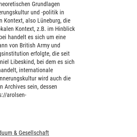
theoretischen Grundlagen
rungskultur und -politik in
n Kontext, also Lüneburg, die
kalen Kontext, z.B. im Hinblick
bei handelt es sich um eine
dann von British Army und
stitution erfolgte, die seit
iel Libeskind, bei dem es sich
handelt, internationale
innerungskultur wird auch die
n Archives sein, dessen
://arolsen-
t
t
iduum & Gesellschaft