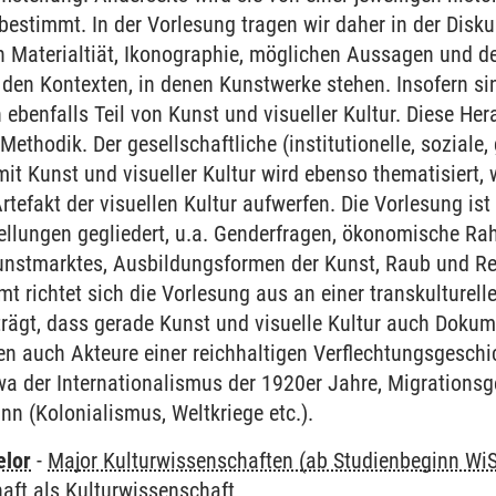
bestimmt. In der Vorlesung tragen wir daher in der Disku
en Materialtiät, Ikonographie, möglichen Aussagen und d
en Kontexten, in denen Kunstwerke stehen. Insofern sind
enfalls Teil von Kunst und visueller Kultur. Diese Her
Methodik. Der gesellschaftliche (institutionelle, soziale,
it Kunst und visueller Kultur wird ebenso thematisiert, w
rtefakt der visuellen Kultur aufwerfen. Die Vorlesung is
llungen gegliedert, u.a. Genderfragen, ökonomische 
stmarktes, Ausbildungsformen der Kunst, Raub und Rest
mt richtet sich die Vorlesung aus an einer transkulturel
rägt, dass gerade Kunst und visuelle Kultur auch Doku
n auch Akteure einer reichhaltigen Verflechtungsgeschi
a der Internationalismus der 1920er Jahre, Migrationsg
nn (Kolonialismus, Weltkriege etc.).
elor
-
Major Kulturwissenschaften (ab Studienbeginn Wi
aft als Kulturwissenschaft