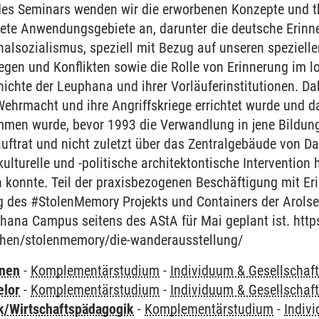
 des Seminars wenden wir die erworbenen Konzepte und 
rete Anwendungsgebiete an, darunter die deutsche Erinne
alsozialismus, speziell mit Bezug auf unseren spezielle
egen und Konflikten sowie die Rolle von Erinnerung im lo
chte der Leuphana und ihrer Vorläuferinstitutionen. Da
 Wehrmacht und ihre Angriffskriege errichtet wurde und 
n wurde, bevor 1993 die Verwandlung in jene Bildungsin
ftrat und nicht zuletzt über das Zentralgebäude von Dan
lturelle und -politische architektontische Intervention 
n konnte. Teil der praxisbezogenen Beschäftigung mit Er
g des #StolenMemory Projekts und Containers der Arolse
ana Campus seitens des AStA für Mai geplant ist. https
chen/stolenmemory/die-wanderausstellung/
rnen
-
Komplementärstudium
-
Individuum & Gesellschaf
elor
-
Komplementärstudium
-
Individuum & Gesellschaf
k/Wirtschaftspädagogik
-
Komplementärstudium
-
Indiv