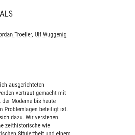
 ALS
ordan Troeller
,
Ulf Wuggenig
lich ausgerichteten
werden vertraut gemacht mit
t der Moderne bis heute
 Problemlagen beteiligt ist.
sich dazu. Wir verstehen
ne zeithistorische wie
rischen Situiertheit und einem