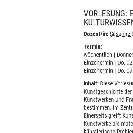
VORLESUNG: E
KULTURWISSE
Dozent/in:
Susanne 
Termin:
wöchentlich | Donner
Einzeltermin | Do, 0
Einzeltermin | Do, 0
Inhalt:
Diese Vorlesun
Kunstgeschichte der
Kunstwerken und Fra
bestimmen. Im Zentru
Einerseits greift Ku
Kunstwerke als materi
künstlerische Proble