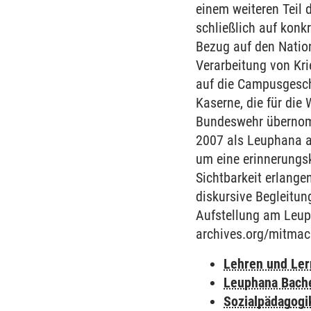
einem weiteren Teil
schließlich auf konk
Bezug auf den Nation
Verarbeitung von Kri
auf die Campusgeschi
Kaserne, die für die
Bundeswehr übernomme
2007 als Leuphana au
um eine erinnerungsku
Sichtbarkeit erlange
diskursive Begleitun
Aufstellung am Leuph
archives.org/mitma
Lehren und Le
Leuphana Bach
Sozialpädagogi