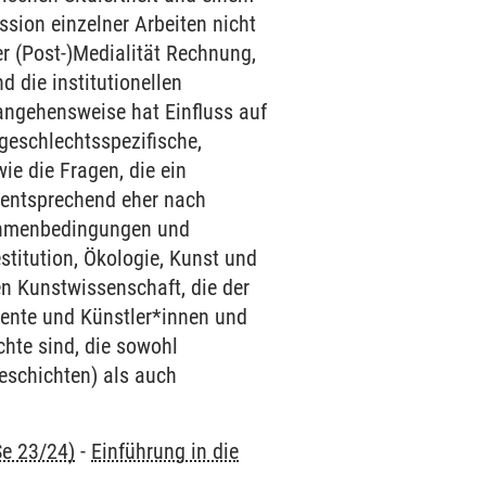
ssion einzelner Arbeiten nicht
er (Post-)Medialität Rechnung,
 die institutionellen
angehensweise hat Einfluss auf
 geschlechtsspezifische,
ie die Fragen, die ein
t entsprechend eher nach
Rahmenbedingungen und
itution, Ökologie, Kunst und
len Kunstwissenschaft, die der
mente und Künstler*innen und
chte sind, die sowohl
eschichten) als auch
Se 23/24)
-
Einführung in die