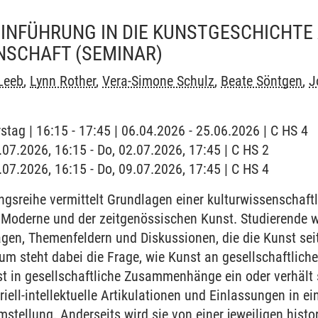
INFÜHRUNG IN DIE KUNSTGESCHICHTE
NSCHAFT
(SEMINAR)
Leeb
,
Lynn Rother
,
Vera-Simone Schulz
,
Beate Söntgen
,
J
stag | 16:15 - 17:45 | 06.04.2026 - 25.06.2026 | C HS 4
2.07.2026, 16:15 - Do, 02.07.2026, 17:45 | C HS 2
9.07.2026, 16:15 - Do, 09.07.2026, 17:45 | C HS 4
gsreihe vermittelt Grundlagen einer kulturwissenschaft
 Moderne und der zeitgenössischen Kunst. Studierende 
gen, Themenfeldern und Diskussionen, die die Kunst sei
m steht dabei die Frage, wie Kunst an gesellschaftlichen
nst in gesellschaftliche Zusammenhänge ein oder verhält 
ell-intellektuelle Artikulationen und Einlassungen in ei
mstellung. Anderseits wird sie von einer jeweiligen histo