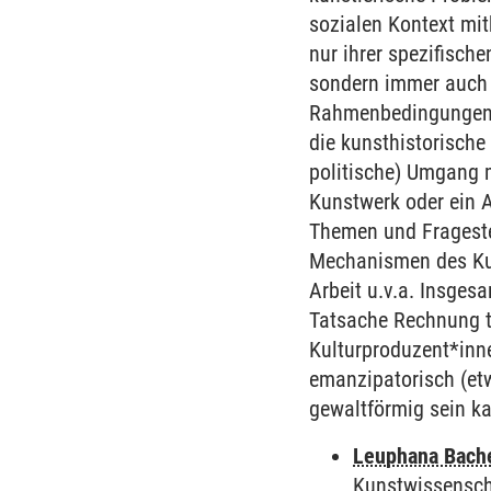
sozialen Kontext mit
nur ihrer spezifisch
sondern immer auch d
Rahmenbedingungen eb
die kunsthistorische 
politische) Umgang m
Kunstwerk oder ein A
Themen und Frageste
Mechanismen des Kun
Arbeit u.v.a. Insgesa
Tatsache Rechnung t
Kulturproduzent*inne
emanzipatorisch (etw
gewaltförmig sein ka
Leuphana Bach
Kunstwissensch