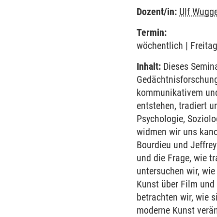
Dozent/in:
Ulf Wugg
Termin:
wöchentlich | Freita
Inhalt:
Dieses Seminar
Gedächtnisforschung
kommunikativem und 
entstehen, tradiert 
Psychologie, Soziolo
widmen wir uns kano
Bourdieu und Jeffrey
und die Frage, wie 
untersuchen wir, wie
Kunst über Film und 
betrachten wir, wie 
moderne Kunst veränd