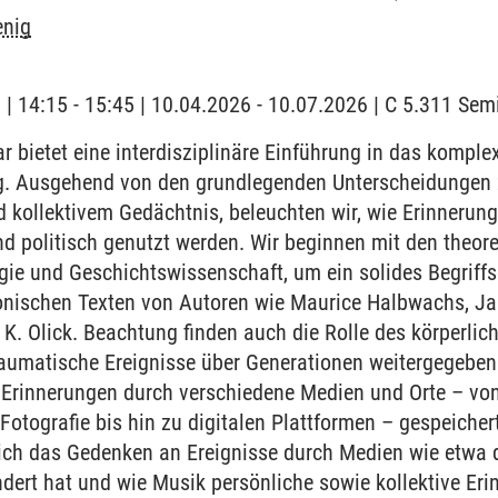
enig
g | 14:15 - 15:45 | 10.04.2026 - 10.07.2026 | C 5.311 Se
 bietet eine interdisziplinäre Einführung in das komple
. Ausgehend von den grundlegenden Unterscheidungen z
kollektivem Gedächtnis, beleuchten wir, wie Erinnerung
und politisch genutzt werden. Wir beginnen mit den the
gie und Geschichtswissenschaft, um ein solides Begriff
nischen Texten von Autoren wie Maurice Halbwachs, Ja
 K. Olick. Beachtung finden auch die Rolle des körperli
traumatische Ereignisse über Generationen weitergegebe
 Erinnerungen durch verschiedene Medien und Orte – von
Fotografie bis hin zu digitalen Plattformen – gespeicher
sich das Gedenken an Ereignisse durch Medien wie etwa d
ert hat und wie Musik persönliche sowie kollektive Erin