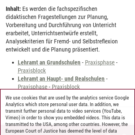
Inhalt:
Es werden die fachspezifischen
didaktischen Fragestellungen zur Planung,
Vorbereitung und Durchführung von Unterricht
erarbeitet, Unterrichtsentwürfe erstellt,
Analysekriterien für Fremd- und Selbstreflexion
entwickelt und die Planung präsentiert.
Lehramt an Grundschulen
-
Praxisphase
-
Praxisblock
Lehramt an Haupt- und Realschulen
-
Praxisphase
-
Praxisblock
We use cookies that are used by the analytics service Google
Analytics which store personal user data. In addition, we
transmit further personal data to video services (YouTube,
Andreea Tribel
/
30.06.2024
Vimeo) in order to show you embedded videos. This data is
transmitted to the USA, among other countries. However, the
European Court of Justice has deemed the level of data