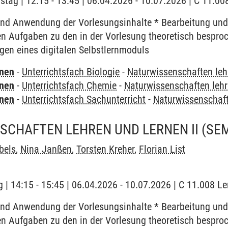
stag | 12:15 - 13:45 | 06.04.2026 - 10.07.2026 | C 11.00
und Anwendung der Vorlesungsinhalte * Bearbeitung und
en Aufgaben zu den in der Vorlesung theoretisch bespro
gen eines digitalen Selbstlernmoduls
rnen
-
Unterrichtsfach Biologie
-
Naturwissenschaften leh
rnen
-
Unterrichtsfach Chemie
-
Naturwissenschaften lehr
rnen
-
Unterrichtsfach Sachunterricht
-
Naturwissenschaft
SCHAFTEN LEHREN UND LERNEN II
(SE
bels
,
Nina Janßen
,
Torsten Kreher
,
Florian List
 | 14:15 - 15:45 | 06.04.2026 - 10.07.2026 | C 11.008 Le
und Anwendung der Vorlesungsinhalte * Bearbeitung und
en Aufgaben zu den in der Vorlesung theoretisch bespro