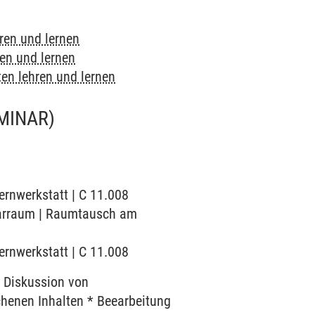
ren und lernen
en und lernen
en lehren und lernen
MINAR)
ernwerkstatt | C 11.008
inarraum | Raumtausch am
ernwerkstatt | C 11.008
 Diskussion von
chenen Inhalten * Beearbeitung