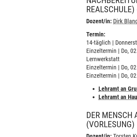
NACHBEREITUN
REALSCHULE)
Dozent/in:
Dirk Blan
Termin:
14-täglich | Donners
Einzeltermin | Do, 02
Lernwerkstatt
Einzeltermin | Do, 0
Einzeltermin | Do, 0
Lehramt an Gr
Lehramt an Hau
DER MENSCH A
(VORLESUNG)
Dozent/in:
Torsten K