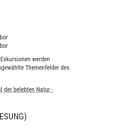
abor
abor
 Exkursionen werden
usgewählte Themenfelder des
l der belebten Natur -
LESUNG)