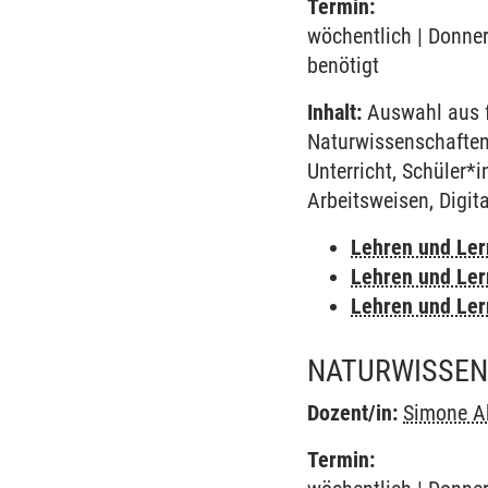
Termin:
wöchentlich | Donner
benötigt
Inhalt:
Auswahl aus f
Naturwissenschaften,
Unterricht, Schüler*
Arbeitsweisen, Digit
Lehren und Le
Lehren und Le
Lehren und Le
NATURWISSEN
Dozent/in:
Simone A
Termin: