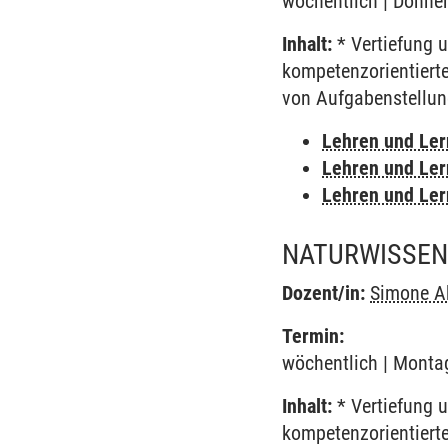
wöchentlich | Donner
Inhalt:
* Vertiefung 
kompetenzorientiert
von Aufgabenstellun
Lehren und Le
Lehren und Le
Lehren und Le
NATURWISSEN
Dozent/in:
Simone A
Termin:
wöchentlich | Montag
Inhalt:
* Vertiefung 
kompetenzorientiert