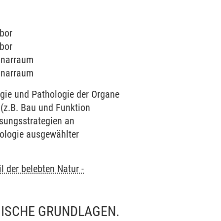
abor
abor
minarraum
minarraum
gie und Pathologie der Organe
(z.B. Bau und Funktion
sungsstrategien an
ologie ausgewählter
l der belebten Natur -
OGISCHE GRUNDLAGEN.