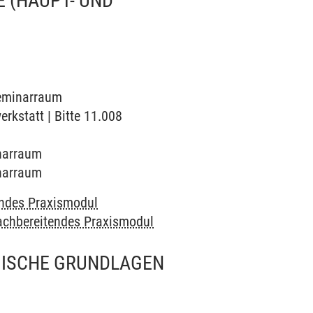
 (HAUPT- UND
 Seminarraum
erkstatt | Bitte 11.008
inarraum
inarraum
endes Praxismodul
achbereitendes Praxismodul
OGISCHE GRUNDLAGEN