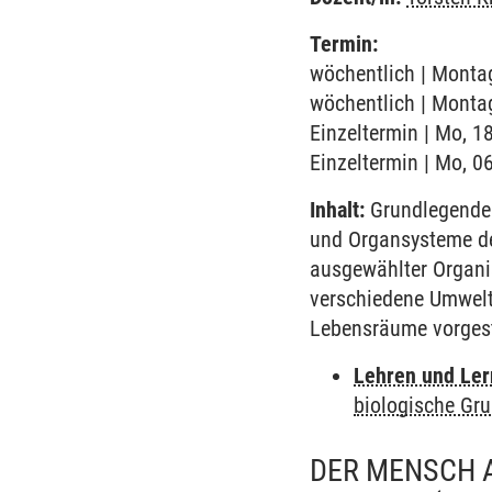
Termin:
wöchentlich | Montag
wöchentlich | Montag
Einzeltermin | Mo, 1
Einzeltermin | Mo, 0
Inhalt:
Grundlegende 
und Organsysteme de
ausgewählter Organ
verschiedene Umwelt
Lebensräume vorgest
Lehren und Le
biologische Gr
DER MENSCH A