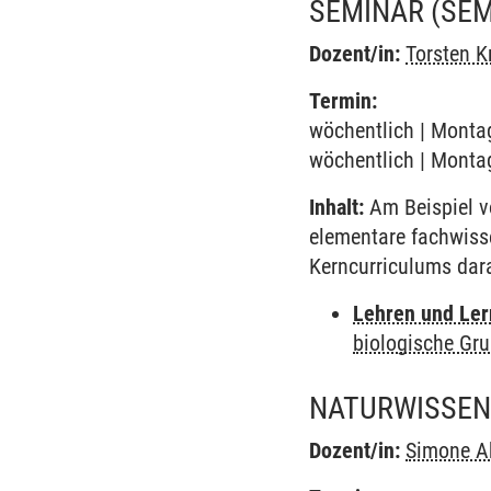
SEMINAR
(SE
Dozent/in:
Torsten K
Termin:
wöchentlich | Montag
wöchentlich | Montag
Inhalt:
Am Beispiel v
elementare fachwiss
Kerncurriculums dar
Lehren und Le
biologische Gr
NATURWISSEN
Dozent/in:
Simone A