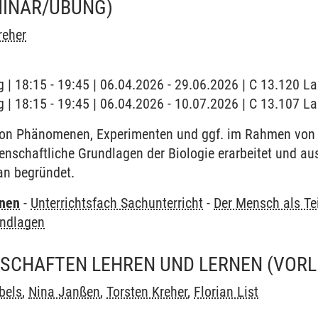
MINAR/ÜBUNG)
reher
 | 18:15 - 19:45 | 06.04.2026 - 29.06.2026 | C 13.120 L
 | 18:15 - 19:45 | 06.04.2026 - 10.07.2026 | C 13.107 L
on Phänomenen, Experimenten und ggf. im Rahmen von
enschaftliche Grundlagen der Biologie erarbeitet und a
an begründet.
rnen
-
Unterrichtsfach Sachunterricht
-
Der Mensch als Tei
undlagen
SCHAFTEN LEHREN UND LERNEN
(VOR
bels
,
Nina Janßen
,
Torsten Kreher
,
Florian List