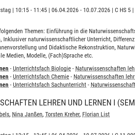
stag | 10:15 - 11:45 | 06.04.2026 - 10.07.2026 | C HS 5 
olgenden Themen: Einführung in die Naturwissenschafts
 Inklusiver naturwissenschaftlicher Unterricht, Differen
innenvorstellung und Didaktische Rekonstruktion, Naturw
ale Medien, Modelle, (Fach)Sprache etc.
rnen
-
Unterrichtsfach Biologie
-
Naturwissenschaften leh
rnen
-
Unterrichtsfach Chemie
-
Naturwissenschaften lehr
rnen
-
Unterrichtsfach Sachunterricht
-
Naturwissenschaft
SCHAFTEN LEHREN UND LERNEN I
(SEM
bels
,
Nina Janßen
,
Torsten Kreher
,
Florian List