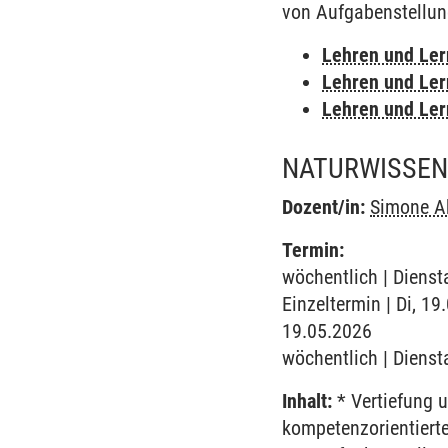
von Aufgabenstellun
Lehren und Le
Lehren und Le
Lehren und Le
NATURWISSENS
Dozent/in:
Simone A
Termin:
wöchentlich | Dienst
Einzeltermin | Di, 1
19.05.2026
wöchentlich | Dienst
Inhalt:
* Vertiefung 
kompetenzorientiert