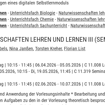
gen eines digitalen Selbstlernmoduls
rnen
-
Unterrichtsfach Biologie
-
Naturwissenschaften leh
rnen
-
Unterrichtsfach Chemie
-
Naturwissenschaften lehr
rnen
-
Unterrichtsfach Sachunterricht
-
Naturwissenschaft
CHAFTEN LEHREN UND LERNEN III
(SE
bels
,
Nina Janßen
,
Torsten Kreher
,
Florian List
ag | 10:15 - 11:45 | 06.04.2026 - 05.05.2026 | C 11.008 L
9.05.2026, 10:15 - Di, 19.05.2026, 11:45 | C 11.319 Sem
ag | 10:15 - 11:45 | 02.06.2026 - 10.07.2026 | C 11.008 L
und Anwendung der Vorlesungsinhalte * Bearbeitung und
en Aufgaben zu den in der Vorlesung theoretisch bespro