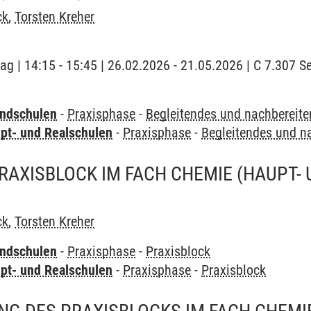
ck
,
Torsten Kreher
tag | 14:15 - 15:45 | 26.02.2026 - 21.05.2026 | C 7.307 S
undschulen
-
Praxisphase
-
Begleitendes und nachbereit
pt- und Realschulen
-
Praxisphase
-
Begleitendes und n
RAXISBLOCK IM FACH CHEMIE (HAUPT-
ck
,
Torsten Kreher
undschulen
-
Praxisphase
-
Praxisblock
pt- und Realschulen
-
Praxisphase
-
Praxisblock