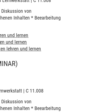
8 Lernwerkstatt | C 11.008
 Diskussion von
chenen Inhalten * Beearbeitung
ren und lernen
en und lernen
en lehren und lernen
MINAR)
rnwerkstatt | C 11.008
 Diskussion von
chenen Inhalten * Beearbeitung