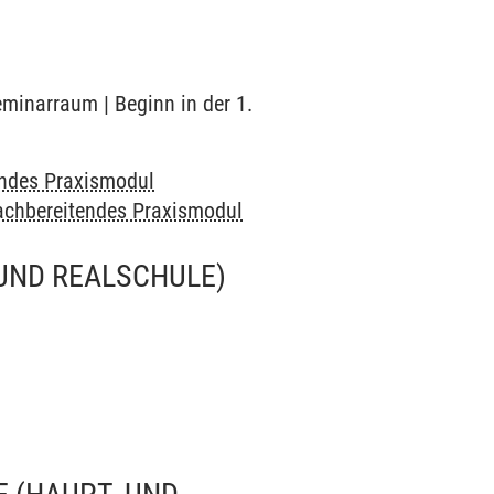
eminarraum | Beginn in der 1.
endes Praxismodul
achbereitendes Praxismodul
 UND REALSCHULE)