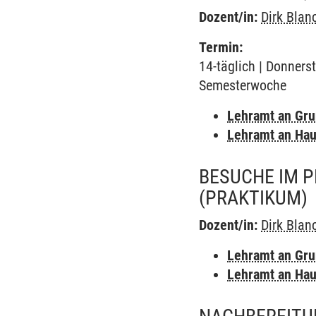
Dozent/in:
Dirk Blan
Termin:
14-täglich | Donners
Semesterwoche
Lehramt an Gr
Lehramt an Hau
BESUCHE IM P
(PRAKTIKUM)
Dozent/in:
Dirk Blan
Lehramt an Gr
Lehramt an Hau