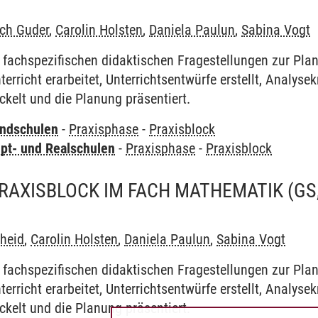
ich Guder
,
Carolin Holsten
,
Daniela Paulun
,
Sabina Vogt
 fachspezifischen didaktischen Fragestellungen zur Pla
rricht erarbeitet, Unterrichtsentwürfe erstellt, Analysek
ckelt und die Planung präsentiert.
undschulen
-
Praxisphase
-
Praxisblock
pt- und Realschulen
-
Praxisphase
-
Praxisblock
RAXISBLOCK IM FACH MATHEMATIK (GS, 
lheid
,
Carolin Holsten
,
Daniela Paulun
,
Sabina Vogt
 fachspezifischen didaktischen Fragestellungen zur Pla
rricht erarbeitet, Unterrichtsentwürfe erstellt, Analysek
ckelt und die Planung präsentiert.