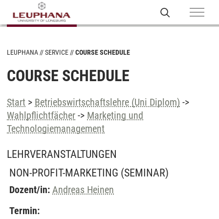
LEUPHANA
SERVICE
COURSE SCHEDULE
COURSE SCHEDULE
Start
>
Betriebswirtschaftslehre (Uni Diplom)
->
Wahlpflichtfächer
->
Marketing und
Technologiemanagement
LEHRVERANSTALTUNGEN
NON-PROFIT-MARKETING
(SEMINAR)
Dozent/in:
Andreas Heinen
Termin: